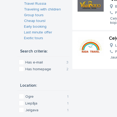
Travel Russia
B
Traveling with children
Group tours
Ceļo
Cheap toursl
kopā
Early booking
Last minute offer
Ceļ
Exotic tours
L
Search criteria:
Jaun
Has e-mail
3
Has homepage
2
Location:
Ogre
1
Liepāja
1
Jelgava
1