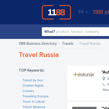
1188 p
EN
What?
1188 Business Directory
Travels
Travel Russia
Travel Russia
TOP Keywords:
"Au
S
Travel by bus
Charter flights
Piln
Cruises
Traveling Europe
Tours in Latvia
Travel America
"Vi