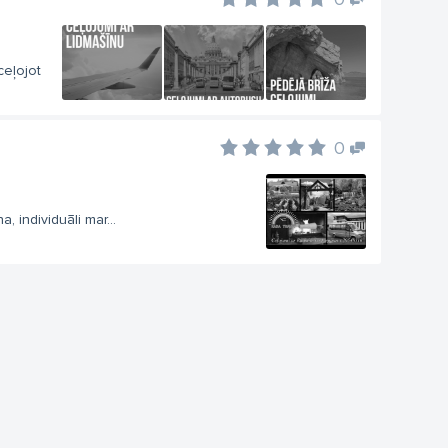
ceļojot
0
 individuāli mar...