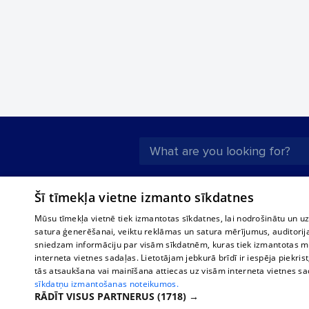
About us
Compan
Šī tīmekļa vietne izmanto sīkdatnes
Advertisement
Buses, t
Mūsu tīmekļa vietnē tiek izmantotas sīkdatnes, lai nodrošinātu un u
interna
For business
satura ģenerēšanai, veiktu reklāmas un satura mērījumus, auditorij
Bus tick
sniedzam informāciju par visām sīkdatnēm, kuras tiek izmantotas mū
Tariffs
interneta vietnes sadaļas. Lietotājam jebkurā brīdī ir iespēja piekrist
Train ti
Privacy policy
tās atsaukšana vai mainīšana attiecas uz visām interneta vietnes s
sīkdatņu izmantošanas noteikumos.
Cookie settings
RĀDĪT VISUS PARTNERUS
(1718) →
Political advertising