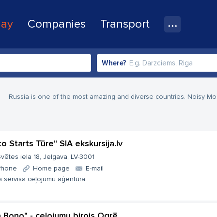
lay
Companies
Transport
Where?
Russia is one of the most amazing and diverse countries. Noisy Mosc
to Starts Tūre" SIA ekskursija.lv
vētes iela 18, Jelgava, LV-3001
Phone
Home page
E-mail
a servisa ceļojumu aģentūra.
a Bono" - ceļojumu birojs Ogrē