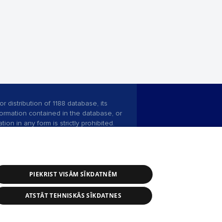
r distribution of 1188 database, its
nformation contained in the database, or
tion in any form is strictly prohibited.
 download is prohibited. Reproduction
l published on the website 1188 is
den without the editorial license of 1188
PIEKRIST VISĀM SĪKDATNĒM
ATSTĀT TEHNISKĀS SĪKDATNES
ce service: e-mail -
info@1188.lv
 Helio Media
2004-2026