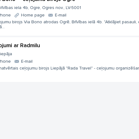
rīvības iela 4b, Ogre, Ogres nov., LV-5001
Phone
Home page
E-mail
jumu birojs Via Bono atrodas Ogrē, Brīvības ielā 4b. "Atklājiet pasauli, 
...
ojumi ar Radmilu
iepāja
Phone
E-mail
atvērtais ceļojumu birojs Liepājā "Rada Travel" - ceļojumu organizēšana,