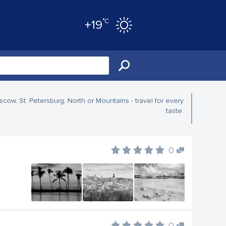
°C
+19
ow, St. Petersburg, North or Mountains - travel for every
taste.
0
0