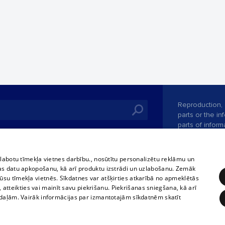
Reproduction, o
parts or the i
parts of informa
Also automatic
ies
In the cinemas
of any materia
rains,
TV program
strictly forbid
zlabotu tīmekļa vietnes darbību., nosūtītu personalizētu reklāmu un
tional schedules
website.
Contract rules
as datu apkopošanu, kā arī produktu izstrādi un uzlabošanu. Zemāk
ets
su tīmekļa vietnēs. Sīkdatnes var atšķirties atkarībā no apmeklētās
360 Ziņas kontakti
, atteikties vai mainīt savu piekrišanu. Piekrišanas sniegšana, kā arī
ckets
adaļām. Vairāk informācijas par izmantotajām sīkdatnēm skatīt
Vortal assistan
Elaborated
SIA