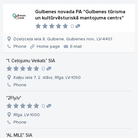
Gulbenes novada PA "Gulbenes tūrisma
un kultūrvēsturiskā mantojuma centrs"
0
Dzelzceļa iela 8, Gulbene, Gulbenes nov., LV-4401
Phone
Home page
E-mail
"1. Ceļojumu Veikals" SIA
0
Kaļķu iela 7, 2. stāvs, Rīga, LV-1050
Phone
"2Fly.lv"
0
Rīga, LV-1000
Phone
"AL MILE" SIA