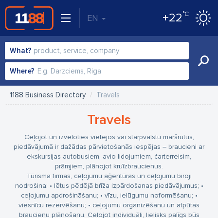
°C
+22
EN
What?
Where?
1188 Business Directory
Travels
Travels
Ceļojot un izvēloties vietējos vai starpvalstu maršrutus,
piedāvājumā ir dažādas pārvietošanās iespējas – braucieni ar
ekskursijas autobusiem, avio lidojumiem, čarterreisim,
prāmjiem, plānojot kruīzbraucienus.
Tūrisma firmas, ceļojumu aģentūras un ceļojumu biroji
nodrošina:
• lētus pēdējā brīža izpārdošanas piedāvājumus;
•
ceļojumu apdrošināšanu;
• vīzu, ielūgumu noformēšanu;
•
viesnīcu rezervēšanu;
• ceļojumu organizēšanu un atpūtas
braucienu plānošanu.
Ceļojot individuāli, lielisks palīgs būs