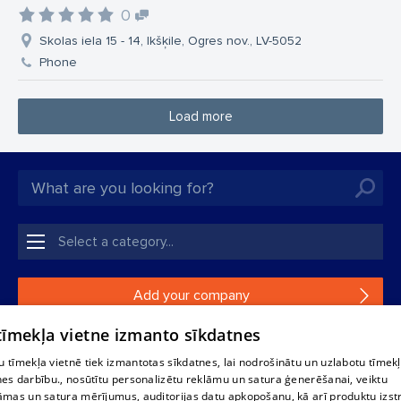
0
Skolas iela 15 - 14, Ikšķile, Ogres nov., LV-5052
Phone
Load more
Add your company
 tīmekļa vietne izmanto sīkdatnes
If your company is not in our database, please fill in a
simple form.
 tīmekļa vietnē tiek izmantotas sīkdatnes, lai nodrošinātu un uzlabotu tīmek
nes darbību., nosūtītu personalizētu reklāmu un satura ģenerēšanai, veiktu
āmas un satura mērījumus, auditorijas datu apkopošanu, kā arī produktu izst