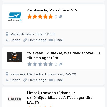
Aviokase.lv, "Astra Tūre" SIA
0
Mazā Pils iela 5, Rīga, LV-1050
Phone
Home page
E-mail
"Vlaveals" V. Aleksejevas daudznozaru IU
tūrisma aģentūra
0
Raiņa iela 40a, Ludza, Ludzas nov., LV-5701
Phone
Home page
E-mail
Limbažu novada tūrisma un
uzņēmējdarbības attīstības aģentūra
LAUTA