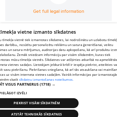
Get full legal information
 tīmekļa vietne izmanto sīkdatnes
 tīmekļa vietnē tiek izmantotas sīkdatnes, lai nodrošinātu un uzlabotu tīmek
nes darbību., nosūtītu personalizētu reklāmu un satura ģenerēšanai, veiktu
āmas un satura mērījumus, auditorijas datu apkopošanu, kā arī produktu izst
zlabošanu. Zemāk sniedzam informāciju par visām sīkdatnēm, kuras tiek
ntotas mūsu tīmekļa vietnēs. Sīkdatnes var atšķirties atkarībā no apmeklētā
rneta vietnes sadaļas. Lietotājam jebkurā brīdī ir iespēja piekrist, atteikties va
īt savu piekrišanu. Piekrišanas sniegšana, kā arī tās atsaukšana vai mainīša
ecas uz visām interneta vietnes sadaļām. Vairāk informācijas par izmantotaj
atnēm skatīt
sīkdatņu izmantošanas noteikumos.
ĪT VISUS PARTNERUS
(1718) →
PIELĀGOT IZVĒLI
PIEKRIST VISĀM SĪKDATNĒM
ATSTĀT TEHNISKĀS SĪKDATNES