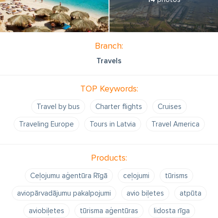
Branch:
Travels
TOP Keywords:
Travel by bus
Charter flights
Cruises
Traveling Europe
Tours in Latvia
Travel America
Products:
Ceļojumu aģentūra Rīgā
ceļojumi
tūrisms
aviopārvadājumu pakalpojumi
avio biļetes
atpūta
aviobiļetes
tūrisma aģentūras
lidosta rīga