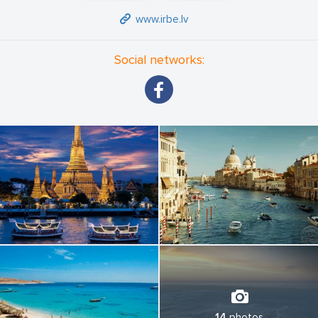
www.irbe.lv
Social networks:
14
photos