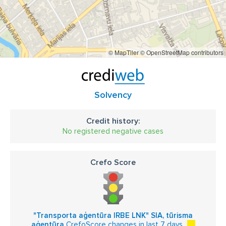
© MapTiler
© OpenStreetMap contributors
Solvency
Credit history:
No registered negative cases
Crefo Score
"Transporta aģentūra IRBE LNK" SIA, tūrisma
aģentūra
CrefoScore changes in last 7 days