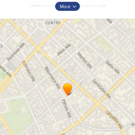
atpūta pie jūras
viesnīcas pasaulē
More
pēdējā brīža piedāvājumi
pasūtīt online
ceļazīmes no vadošajiem tūrisma operatoriem
darījumu braucienu plānošana