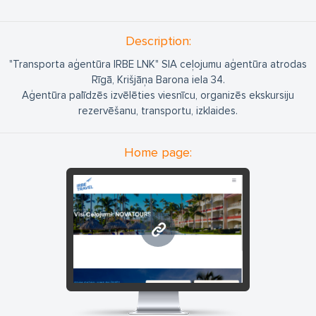
Description:
"Transporta aģentūra IRBE LNK" SIA ceļojumu aģentūra atrodas
Rīgā, Krišjāņa Barona iela 34.
Aģentūra palīdzēs izvēlēties viesnīcu, organizēs ekskursiju
rezervēšanu, transportu, izklaides.
Home page:
www.irbe.lv