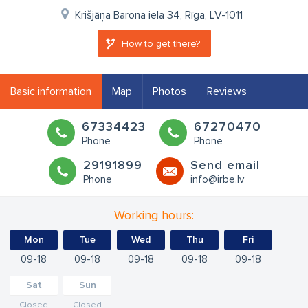
Krišjāņa Barona iela 34, Rīga, LV-1011
How to get there?
Basic information
Map
Photos
Reviews
67334423
67270470
Phone
Phone
29191899
Send email
Phone
info@irbe.lv
Working hours:
Mon
Tue
Wed
Thu
Fri
09
18
09
18
09
18
09
18
09
18
Sat
Sun
Closed
Closed