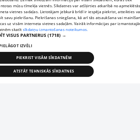
ntotas mūsu tīmekļa vietnēs. Sīkdatnes var atšķirties atkarībā no apmeklētā
rneta vietnes sadaļas. Lietotājam jebkurā brīdī ir iespēja piekrist, atteikties va
īt savu piekrišanu. Piekrišanas sniegšana, kā arī tās atsaukšana vai mainīša
ecas uz visām interneta vietnes sadaļām. Vairāk informācijas par izmantotaj
atnēm skatīt
sīkdatņu izmantošanas noteikumos.
ĪT VISUS PARTNERUS
(1718) →
PIELĀGOT IZVĒLI
PIEKRIST VISĀM SĪKDATNĒM
ATSTĀT TEHNISKĀS SĪKDATNES
TEHNISKĀS/OBLIGĀTĀS
STATISTIKAS
MĒRĶĒŠANA
FUNKCIONĀLĀS
NEKLASIFICĒTĀS
ehniskās/obligātās
Statistikas
Mērķēšana
Funkcionālās
Neklasificēt
niskās/obligātās sīkdatnes nepieciešamas, lai lietotājs varētu brīvi apmeklēt un pārlūk
Add your company