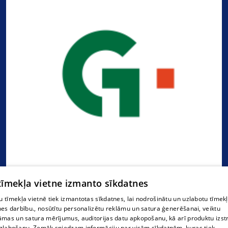
 tīmekļa vietne izmanto sīkdatnes
"Gulbenes tūrisma un kultūrvēsturiskā mantojuma
 tīmekļa vietnē tiek izmantotas sīkdatnes, lai nodrošinātu un uzlabotu tīmek
nes darbību., nosūtītu personalizētu reklāmu un satura ģenerēšanai, veiktu
centrs"
āmas un satura mērījumus, auditorijas datu apkopošanu, kā arī produktu izst
zlabošanu. Zemāk sniedzam informāciju par visām sīkdatnēm, kuras tiek