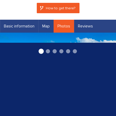
How to get there?
Basic information
Map
Photos
Reviews
Aviokase.lv, "Astra Tūre" SIA