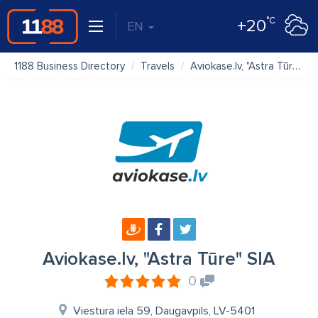
°C
+20
EN
1188 Business Directory
Travels
Aviokase.lv, "Astra Tūre" SIA
Aviokase.lv, "Astra Tūre" SIA
0
Viestura iela 59, Daugavpils, LV-5401