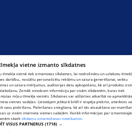
 tīmekļa vietne izmanto sīkdatnes
 tīmekļa vietnē tiek izmantotas sīkdatnes, lai nodrošinātu un uzlabotu tīmek
nes darbību., nosūtītu personalizētu reklāmu un satura ģenerēšanai, veiktu
āmas un satura mērījumus, auditorijas datu apkopošanu, kā arī produktu izst
zlabošanu. Zemāk sniedzam informāciju par visām sīkdatnēm, kuras tiek
ntotas mūsu tīmekļa vietnēs. Sīkdatnes var atšķirties atkarībā no apmeklētā
rneta vietnes sadaļas. Lietotājam jebkurā brīdī ir iespēja piekrist, atteikties va
īt savu piekrišanu. Piekrišanas sniegšana, kā arī tās atsaukšana vai mainīša
ecas uz visām interneta vietnes sadaļām. Vairāk informācijas par izmantotaj
atnēm skatīt
sīkdatņu izmantošanas noteikumos.
ĪT VISUS PARTNERUS
(1718) →