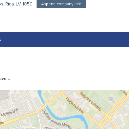
āvs, Rīga, LV-1050
Append company info
s
avels