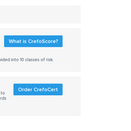
What is CrefoScore?
ided into 10 classes of risk.
Order CrefoCert
 to
ards