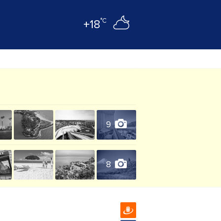
°C
+18
9
8