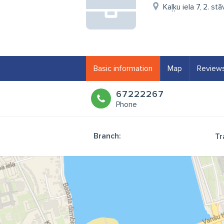
Kaļķu iela 7, 2. st
Basic information
Map
Review
67222267
Phone
Branch:
Tr