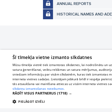
ANNUAL REPORTS
HISTORICAL NAMES AND AD
Šī tīmekļa vietne izmanto sīkdatnes
Mūsu tīmekļa vietnē tiek izmantotas sīkdatnes, lai nodrošinātu un u
satura ģenerēšanai, veiktu reklāmas un satura mērījumus, auditorij
sniedzam informāciju par visām sīkdatnēm, kuras tiek izmantotas mū
interneta vietnes sadaļas. Lietotājam jebkurā brīdī ir iespēja piekrist
tās atsaukšana vai mainīšana attiecas uz visām interneta vietnes s
sīkdatņu izmantošanas noteikumos.
RĀDĪT VISUS PARTNERUS
(1718) →
PIELĀGOT IZVĒLI
TEHNISKĀS/OBLIGĀTĀS
STATISTIKAS
M