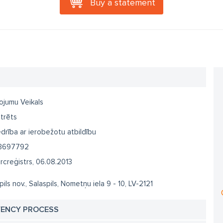
Buy a statement
ļojumu Veikals
trēts
drība ar ierobežotu atbildību
3697792
creģistrs, 06.08.2013
pils nov., Salaspils, Nometņu iela 9 - 10, LV-2121
VENCY PROCESS