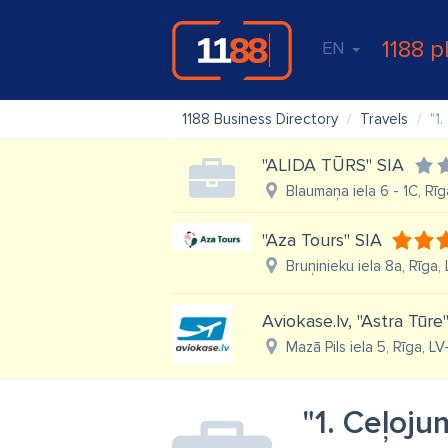
1188 p
EN
1188 Business Directory
Travels
"1
"ALIDA TŪRS" SIA
Blaumaņa iela 6 - 1C, Rīg
"Aza Tours" SIA
Bruņinieku iela 8a, Rīga,
Aviokase.lv, "Astra Tūre
Mazā Pils iela 5, Rīga, L
"1. Ceļoju