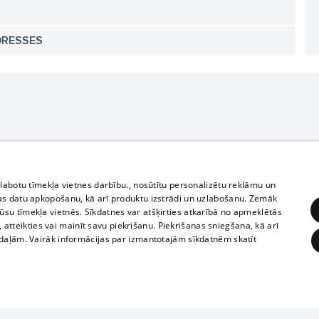
DRESSES
zlabotu tīmekļa vietnes darbību., nosūtītu personalizētu reklāmu un
as datu apkopošanu, kā arī produktu izstrādi un uzlabošanu. Zemāk
su tīmekļa vietnēs. Sīkdatnes var atšķirties atkarībā no apmeklētās
, atteikties vai mainīt savu piekrišanu. Piekrišanas sniegšana, kā arī
adaļām. Vairāk informācijas par izmantotajām sīkdatnēm skatīt
ĒRĶĒŠANA
FUNKCIONĀLĀS
NEKLASIFICĒTĀS