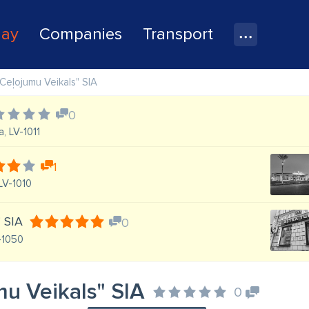
lay
Companies
Transport
. Ceļojumu Veikals" SIA
0
a, LV-1011
1
 LV-1010
" SIA
0
V-1050
mu Veikals" SIA
0