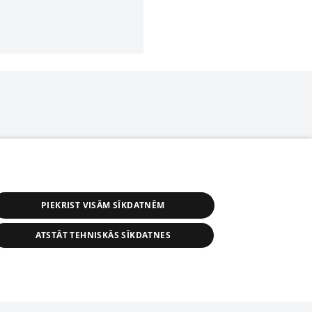
PIEKRIST VISĀM SĪKDATNĒM
ATSTĀT TEHNISKĀS SĪKDATNES