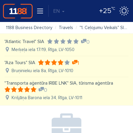
°C
+25
EN
1188 Business Directory
Travels
"1. Ceļojumu Veikals" SIA
"Atlantic Travel" SIA
0
Merķeļa iela 17/19, Rīga, LV-1050
"Aza Tours" SIA
1
Bruņinieku iela 8a, Rīga, LV-1010
"Transporta aģentūra IRBE LNK" SIA, tūrisma aģentūra
0
Krišjāņa Barona iela 34, Rīga, LV-1011