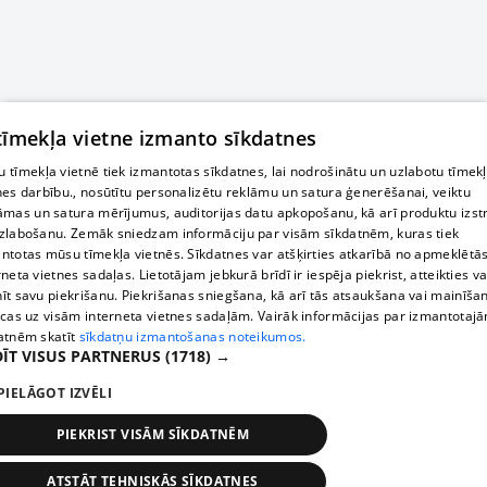
 tīmekļa vietne izmanto sīkdatnes
 tīmekļa vietnē tiek izmantotas sīkdatnes, lai nodrošinātu un uzlabotu tīmek
nes darbību., nosūtītu personalizētu reklāmu un satura ģenerēšanai, veiktu
āmas un satura mērījumus, auditorijas datu apkopošanu, kā arī produktu izst
zlabošanu. Zemāk sniedzam informāciju par visām sīkdatnēm, kuras tiek
ntotas mūsu tīmekļa vietnēs. Sīkdatnes var atšķirties atkarībā no apmeklētā
rneta vietnes sadaļas. Lietotājam jebkurā brīdī ir iespēja piekrist, atteikties va
īt savu piekrišanu. Piekrišanas sniegšana, kā arī tās atsaukšana vai mainīša
ecas uz visām interneta vietnes sadaļām. Vairāk informācijas par izmantotaj
atnēm skatīt
sīkdatņu izmantošanas noteikumos.
ĪT VISUS PARTNERUS
(1718) →
PIELĀGOT IZVĒLI
PIEKRIST VISĀM SĪKDATNĒM
ATSTĀT TEHNISKĀS SĪKDATNES