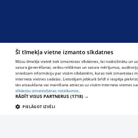
Šī tīmekļa vietne izmanto sīkdatnes
Mūsu tīmekļa vietnē tiek izmantotas sīkdatnes, lai nodrošinātu un u
satura ģenerēšanai, veiktu reklāmas un satura mērījumus, auditorij
sniedzam informāciju par visām sīkdatnēm, kuras tiek izmantotas mū
interneta vietnes sadaļas. Lietotājam jebkurā brīdī ir iespēja piekrist
tās atsaukšana vai mainīšana attiecas uz visām interneta vietnes s
sīkdatņu izmantošanas noteikumos.
RĀDĪT VISUS PARTNERUS
(1718) →
PIELĀGOT IZVĒLI
TEHNISKĀS/OBLIGĀTĀS
STATISTIKAS
M