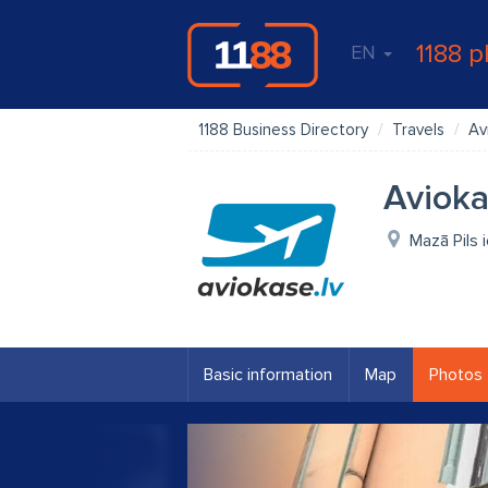
1188 p
EN
1188 Business Directory
Travels
Av
Avioka
Mazā Pils 
Basic information
Map
Photos