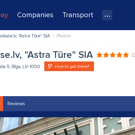
lay
Companies
Transport
iokase.lv, "Astra Tūre" SIA
Photos
se.lv, "Astra Tūre" SIA
iela 5, Rīga, LV-1050
How to get there?
Reviews