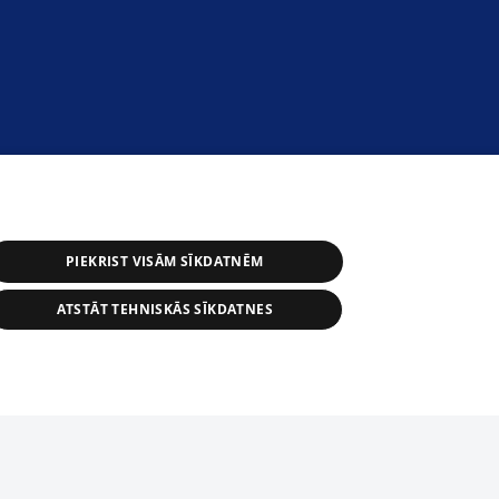
PIEKRIST VISĀM SĪKDATNĒM
ATSTĀT TEHNISKĀS SĪKDATNES