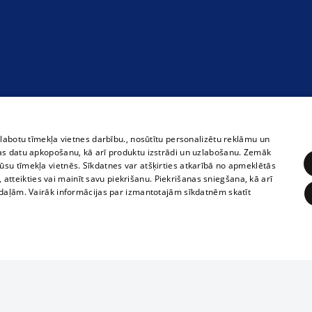
zlabotu tīmekļa vietnes darbību., nosūtītu personalizētu reklāmu un
as datu apkopošanu, kā arī produktu izstrādi un uzlabošanu. Zemāk
su tīmekļa vietnēs. Sīkdatnes var atšķirties atkarībā no apmeklētās
, atteikties vai mainīt savu piekrišanu. Piekrišanas sniegšana, kā arī
adaļām. Vairāk informācijas par izmantotajām sīkdatnēm skatīt
ĒRĶĒŠANA
FUNKCIONĀLĀS
NEKLASIFICĒTĀS