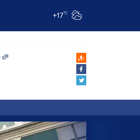
°C
+17
0