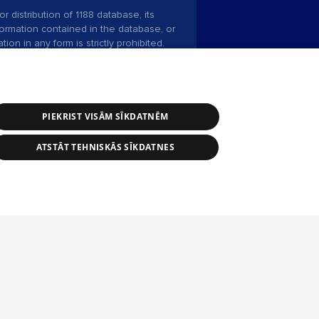
r distribution of 1188 database, its
nformation contained in the database, or
tion in any form is strictly prohibited.
 download is prohibited. Reproduction
l published on the website 1188 is
den without the editorial license of 1188
PIEKRIST VISĀM SĪKDATNĒM
ATSTĀT TEHNISKĀS SĪKDATNES
ce service: e-mail -
info@1188.lv
 Helio Media
2004-2026
tīmekļa vietne nevarēs pilnvērtīgi darboties un sniegt