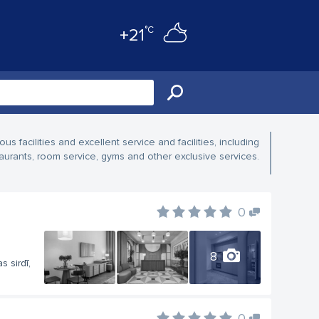
°C
+21
ous facilities and excellent service and facilities, including
aurants, room service, gyms and other exclusive services.
0
8
 sirdī,
0