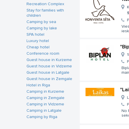
Recreation Complex
K
Stay for families with
S
children
Camping by sea
Vie
Camping by lake
iesk
SPA hotel
Luxury hotel
"Bi
Cheap hotel
Conference room
1
Guest house in Kurzeme
Guest house in Vidzeme
Bipl
Guest house in Latgale
main
Guest house in Zemgale
Hotel in Riga
"La
Camping in Kurzeme
L
Camping in Zemgale
Camping in Vidzeme
Camping in Latgale
No 
seko
Camping by Riga