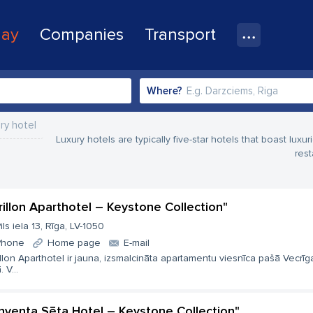
lay
Companies
Transport
Where?
ry hotel
Luxury hotels are typically five-star hotels that boast luxuri
rest
rillon Aparthotel – Keystone Collection"
ils iela 13, Rīga, LV-1050
Phone
Home page
E-mail
llon Aparthotel ir jauna, izsmalcināta apartamentu viesnīca pašā Vecrīgas
 V...
nventa Sēta Hotel – Keystone Collection"