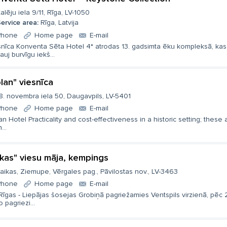
alēju iela 9/11, Rīga, LV-1050
ervice area:
Rīga, Latvija
Phone
Home page
E-mail
snīca Konventa Sēta Hotel 4* atrodas 13. gadsimta ēku kompleksā, kas
auj burvīgu iekš...
plan" viesnīca
8. novembra iela 50, Daugavpils, LV-5401
Phone
Home page
E-mail
an Hotel Practicality and cost-effectiveness in a historic setting; these 
...
ikas" viesu māja, kempings
aikas, Ziemupe, Vērgales pag., Pāvilostas nov., LV-3463
Phone
Home page
E-mail
Rīgas - Liepājas šosejas Grobiņā pagriežamies Ventspils virzienā, pēc
 pagriezi...