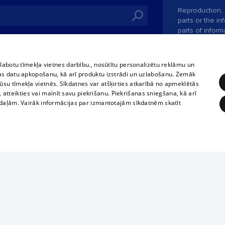
Reproduction, o
parts or the i
parts of informa
Also automatic
ies
In the cinemas
of any materia
rains,
TV program
strictly forbid
zlabotu tīmekļa vietnes darbību., nosūtītu personalizētu reklāmu un
tional schedules
website.
Contract rules
as datu apkopošanu, kā arī produktu izstrādi un uzlabošanu. Zemāk
ets
su tīmekļa vietnēs. Sīkdatnes var atšķirties atkarībā no apmeklētās
360 Ziņas kontakti
, atteikties vai mainīt savu piekrišanu. Piekrišanas sniegšana, kā arī
ckets
adaļām. Vairāk informācijas par izmantotajām sīkdatnēm skatīt
Vortal assistan
Elaborated
SIA
ĒRĶĒŠANA
FUNKCIONĀLĀS
NEKLASIFICĒTĀS
obligātās
Statistikas
Mērķēšana
Funkcionālās
Neklasificētās
ur company is not in our database, please fill in
ple form.
eklēt un pārlūkot tīmekļa vietni un izmantot tās piedāvātās iespējas. Bez šīm sīkdatnēm 