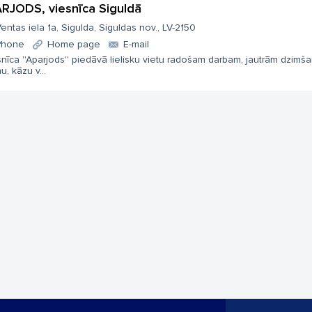
RJODS, viesnīca Siguldā
entas iela 1a, Sigulda, Siguldas nov., LV-2150
Phone
Home page
E-mail
nīca ''Aparjods'' piedāvā lielisku vietu radošam darbam, jautrām dzimš
u, kāzu v...