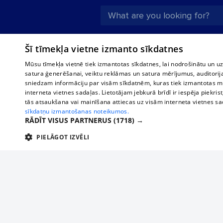
About us
Compan
Šī tīmekļa vietne izmanto sīkdatnes
Advertisement
Buses, t
Mūsu tīmekļa vietnē tiek izmantotas sīkdatnes, lai nodrošinātu un u
interna
For business
satura ģenerēšanai, veiktu reklāmas un satura mērījumus, auditorij
Bus tick
sniedzam informāciju par visām sīkdatnēm, kuras tiek izmantotas mū
Tariffs
interneta vietnes sadaļas. Lietotājam jebkurā brīdī ir iespēja piekrist
Train ti
Privacy policy
tās atsaukšana vai mainīšana attiecas uz visām interneta vietnes s
sīkdatņu izmantošanas noteikumos.
Cookie settings
RĀDĪT VISUS PARTNERUS
(1718) →
Political advertising
PIELĀGOT IZVĒLI
Cookie policy
TEHNISKĀS/OBLIGĀTĀS
STATISTIKAS
M
Commenting terms
Tehniskās/
If yo
Add your company
a sim
Tehniskās/obligātās sīkdatnes nepieciešamas, lai lietotājs varētu brīvi apm
lietotājam nepieciešamo informāciju.