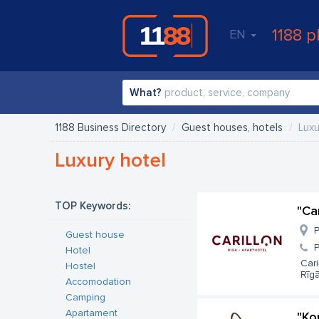
1188 p
EN
What?
1188 Business Directory
Guest houses, hotels
Luxu
Luxury hotel
TOP Keywords:
"Ca
P
Guest house
Hotel
Cari
Hostel
Rīgā.
Accomodation
Camping
Apartament
"Ko