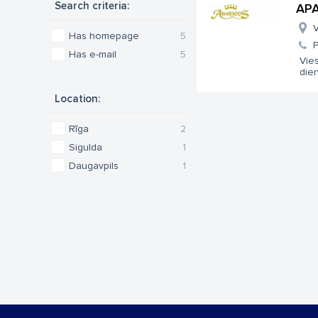
Search criteria:
APA
V
Has homepage
5
Has e-mail
5
Vies
dien
Location:
Rīga
2
Sigulda
1
Daugavpils
1