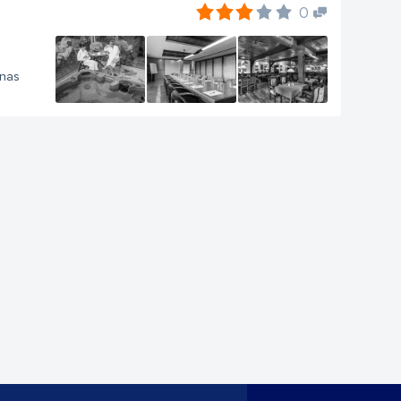
0
anas