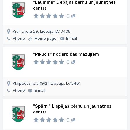
"Laumiņa" Liepājas bērnu un jaunatnes
centrs
0
Krūmu iela 29, Liepāja, LV-3405
Phone
Home page
E-mail
"Pikucis" nodarbības mazuļiem
0
Klaipēdas iela 19/21, Liepāja, LV-3401
Phone
E-mail
"Spārni" Liepājas bērnu un jaunatnes
centrs
0