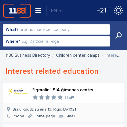
°C
+21
EN
What?
Where?
1188 Business Directory
Children center, camps
Interest related education
Interest related education
"Igmalin" SIA ģimenes centrs
0
Brāļu Kaudzīšu iela 13, Rīga, LV-1021
Phone
Home page
E-mail