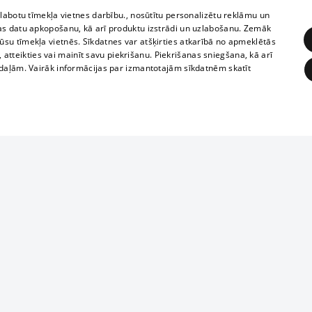
zlabotu tīmekļa vietnes darbību., nosūtītu personalizētu reklāmu un
as datu apkopošanu, kā arī produktu izstrādi un uzlabošanu. Zemāk
su tīmekļa vietnēs. Sīkdatnes var atšķirties atkarībā no apmeklētās
, atteikties vai mainīt savu piekrišanu. Piekrišanas sniegšana, kā arī
adaļām. Vairāk informācijas par izmantotajām sīkdatnēm skatīt
ĒRĶĒŠANA
FUNKCIONĀLĀS
NEKLASIFICĒTĀS
Reproduction, o
obligātās
Statistikas
Mērķēšana
Funkcionālās
Neklasificētās
parts or the i
parts of informa
eklēt un pārlūkot tīmekļa vietni un izmantot tās piedāvātās iespējas. Bez šīm sīkdatnēm 
Also automatic
ies
In the cinemas
of any materia
rains,
TV program
strictly forbid
ksts
tional schedules
website.
Contract rules
ēja norādītais identifikators
ets
360 Ziņas kontakti
īkfails tiek izmantots, lai saglabātu lietotāja piekrišanas statusu sīkdatnēm pašreizējā 
ckets