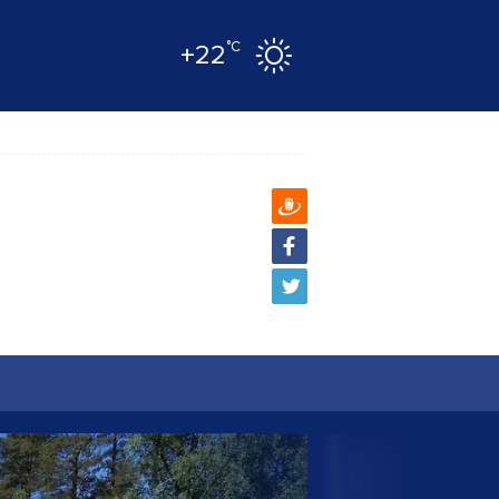
°C
+22