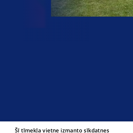
Šī tīmekļa vietne izmanto sīkdatnes