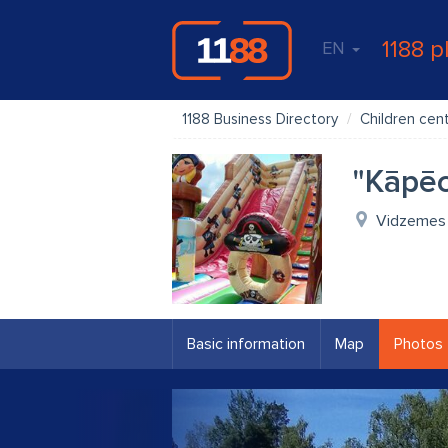
1188 p
EN
1188 Business Directory
Children cen
"Kāpēc
Vidzemes i
Basic information
Map
Photos