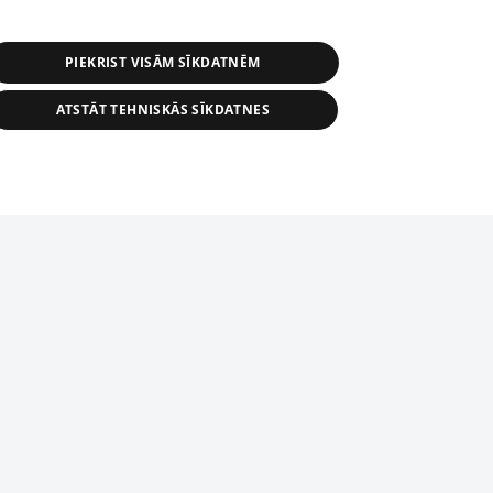
PIEKRIST VISĀM SĪKDATNĒM
ATSTĀT TEHNISKĀS SĪKDATNES
r distribution of 1188 database, its
nformation contained in the database, or
tion in any form is strictly prohibited.
tīmekļa vietne nevarēs pilnvērtīgi darboties un sniegt
 download is prohibited. Reproduction
l published on the website 1188 is
den without the editorial license of 1188
domēnā.