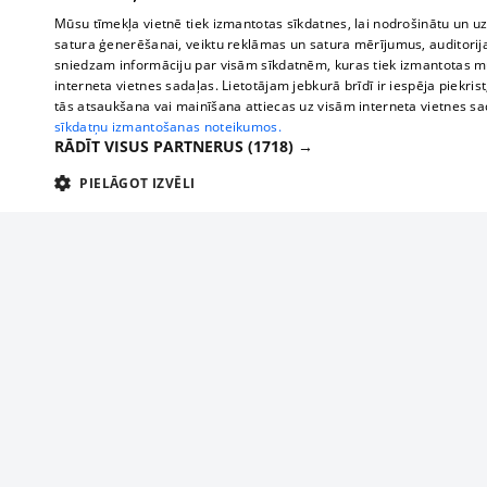
Mūsu tīmekļa vietnē tiek izmantotas sīkdatnes, lai nodrošinātu un u
satura ģenerēšanai, veiktu reklāmas un satura mērījumus, auditorij
sniedzam informāciju par visām sīkdatnēm, kuras tiek izmantotas mū
interneta vietnes sadaļas. Lietotājam jebkurā brīdī ir iespēja piekrist
tās atsaukšana vai mainīšana attiecas uz visām interneta vietnes s
sīkdatņu izmantošanas noteikumos.
RĀDĪT VISUS PARTNERUS
(1718) →
PIELĀGOT IZVĒLI
TEHNISKĀS/OBLIGĀTĀS
STATISTIKAS
M
Tehniskās/
Tehniskās/obligātās sīkdatnes nepieciešamas, lai lietotājs varētu brīvi apm
lietotājam nepieciešamo informāciju.
About us
Compan
Nodrošinātājs
/
Darbības
Advertisement
Buses, t
Nosaukums
Apra
Domēns
ilgums
interna
For business
delfi-adid
delfi.lv
1 gads
Izdev
Bus tick
Tariffs
gdpr
measureadv.com
59
Šis s
Train ti