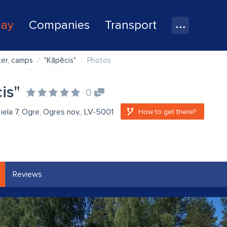
lay
Companies
Transport
ter, camps
"Kāpēcis"
Photos
is"
0
ela 7, Ogre, Ogres nov., LV-5001
How to get there?
Reviews