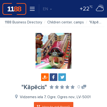
°C
+22
EN
1188 Business Directory
Children center, camps
"Kāpēcis"
"Kāpēcis"
0
Vidzemes iela 7, Ogre, Ogres nov., LV-5001
How to get there?