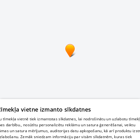
 tīmekļa vietne izmanto sīkdatnes
 tīmekļa vietnē tiek izmantotas sīkdatnes, lai nodrošinātu un uzlabotu tīmek
nes darbību., nosūtītu personalizētu reklāmu un satura ģenerēšanai, veiktu
āmas un satura mērījumus, auditorijas datu apkopošanu, kā arī produktu izst
zlabošanu. Zemāk sniedzam informāciju par visām sīkdatnēm, kuras tiek