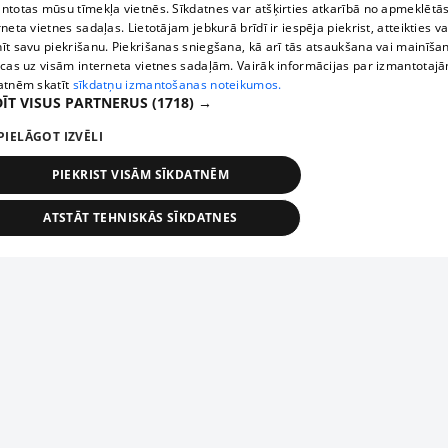
ntotas mūsu tīmekļa vietnēs. Sīkdatnes var atšķirties atkarībā no apmeklētā
rneta vietnes sadaļas. Lietotājam jebkurā brīdī ir iespēja piekrist, atteikties va
īt savu piekrišanu. Piekrišanas sniegšana, kā arī tās atsaukšana vai mainīša
ecas uz visām interneta vietnes sadaļām. Vairāk informācijas par izmantotaj
atnēm skatīt
sīkdatņu izmantošanas noteikumos.
ĪT VISUS PARTNERUS
(1718) →
PIELĀGOT IZVĒLI
PIEKRIST VISĀM SĪKDATNĒM
ATSTĀT TEHNISKĀS SĪKDATNES
TEHNISKĀS/OBLIGĀTĀS
STATISTIKAS
MĒRĶĒŠANA
FUNKCIONĀLĀS
NEKLASIFICĒTĀS
ehniskās/obligātās
Statistikas
Mērķēšana
Funkcionālās
Neklasificēt
niskās/obligātās sīkdatnes nepieciešamas, lai lietotājs varētu brīvi apmeklēt un pārlūk
Add your company
ekļa vietni un izmantot tās piedāvātās iespējas. Bez šīm sīkdatnēm tīmekļa vietne neva