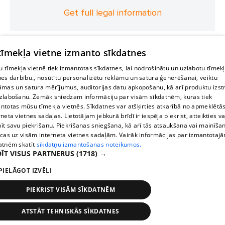
Get full legal information
 tīmekļa vietne izmanto sīkdatnes
 tīmekļa vietnē tiek izmantotas sīkdatnes, lai nodrošinātu un uzlabotu tīmek
nes darbību., nosūtītu personalizētu reklāmu un satura ģenerēšanai, veiktu
āmas un satura mērījumus, auditorijas datu apkopošanu, kā arī produktu izst
zlabošanu. Zemāk sniedzam informāciju par visām sīkdatnēm, kuras tiek
ntotas mūsu tīmekļa vietnēs. Sīkdatnes var atšķirties atkarībā no apmeklētā
rneta vietnes sadaļas. Lietotājam jebkurā brīdī ir iespēja piekrist, atteikties va
īt savu piekrišanu. Piekrišanas sniegšana, kā arī tās atsaukšana vai mainīša
ecas uz visām interneta vietnes sadaļām. Vairāk informācijas par izmantotaj
atnēm skatīt
sīkdatņu izmantošanas noteikumos.
ĪT VISUS PARTNERUS
(1718) →
PIELĀGOT IZVĒLI
PIEKRIST VISĀM SĪKDATNĒM
ATSTĀT TEHNISKĀS SĪKDATNES