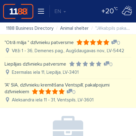
°C
+20
EN
1188 Business Directory
Animal shelter
"Jēkabpils pakalpojumi" SIA dzīvnieku patversme
"Otrā māja " dzīvnieku patversme
0
Vēži 1 - 36, Demenes pag., Augšdaugavas nov., LV-5442
Liepājas dzīvnieku patversme
0
Ezermalas iela 11, Liepāja, LV-3401
"A" SIA, dzīvnieku kremēšana Ventspilī, pakalpojumi
dzīvniekiem
0
Aleksandra iela 11 - 31, Ventspils, LV-3601