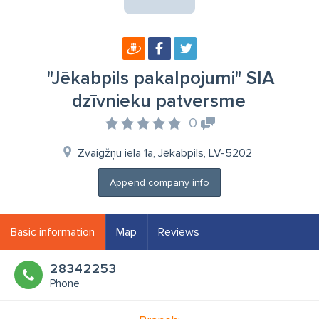
"Jēkabpils pakalpojumi" SIA
dzīvnieku patversme
0
Zvaigžņu iela 1a, Jēkabpils, LV-5202
Append company info
Basic information
Map
Reviews
28342253
Phone