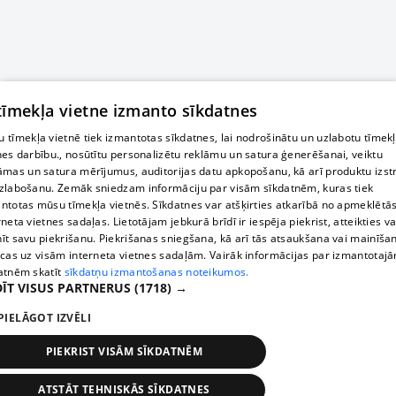
 tīmekļa vietne izmanto sīkdatnes
 tīmekļa vietnē tiek izmantotas sīkdatnes, lai nodrošinātu un uzlabotu tīmek
nes darbību., nosūtītu personalizētu reklāmu un satura ģenerēšanai, veiktu
āmas un satura mērījumus, auditorijas datu apkopošanu, kā arī produktu izst
zlabošanu. Zemāk sniedzam informāciju par visām sīkdatnēm, kuras tiek
ntotas mūsu tīmekļa vietnēs. Sīkdatnes var atšķirties atkarībā no apmeklētā
rneta vietnes sadaļas. Lietotājam jebkurā brīdī ir iespēja piekrist, atteikties va
īt savu piekrišanu. Piekrišanas sniegšana, kā arī tās atsaukšana vai mainīša
ecas uz visām interneta vietnes sadaļām. Vairāk informācijas par izmantotaj
atnēm skatīt
sīkdatņu izmantošanas noteikumos.
ĪT VISUS PARTNERUS
(1718) →
PIELĀGOT IZVĒLI
PIEKRIST VISĀM SĪKDATNĒM
ATSTĀT TEHNISKĀS SĪKDATNES