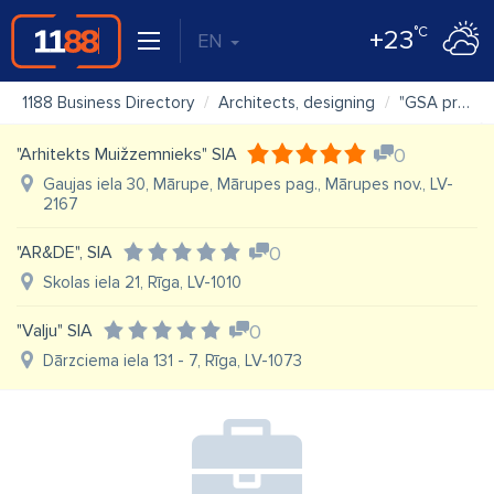
°C
+23
EN
1188 Business Directory
Architects, designing
"GSA projekts", SIA, arhitektu birojs
"Arhitekts Muižzemnieks" SIA
0
Gaujas iela 30, Mārupe, Mārupes pag., Mārupes nov., LV-
2167
"AR&DE", SIA
0
Skolas iela 21, Rīga, LV-1010
"Valju" SIA
0
Dārzciema iela 131 - 7, Rīga, LV-1073