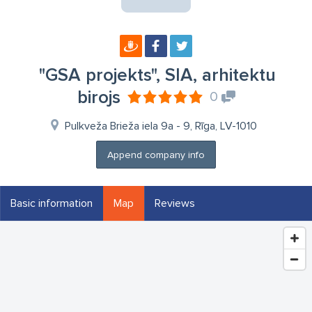
"GSA projekts", SIA, arhitektu
birojs
0
Pulkveža Brieža iela 9a - 9, Rīga, LV-1010
Append company info
Basic information
Map
Reviews