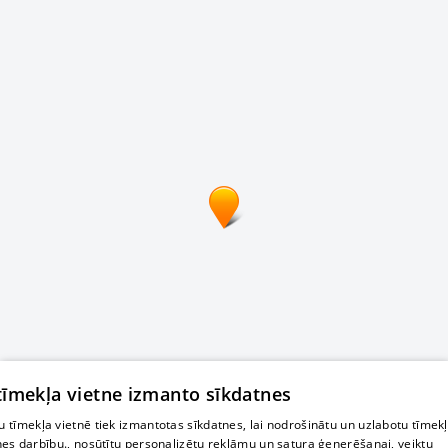
 tīmekļa vietne izmanto sīkdatnes
 tīmekļa vietnē tiek izmantotas sīkdatnes, lai nodrošinātu un uzlabotu tīmek
nes darbību., nosūtītu personalizētu reklāmu un satura ģenerēšanai, veiktu