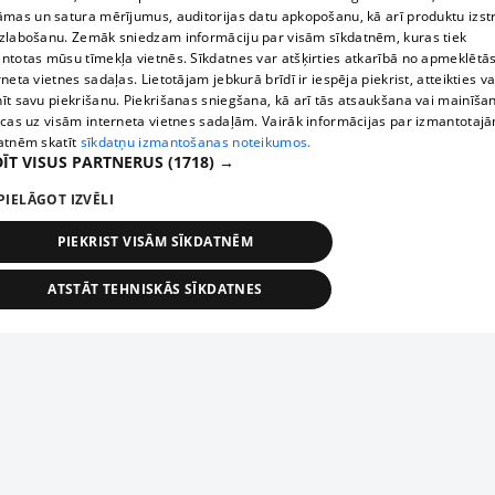
āmas un satura mērījumus, auditorijas datu apkopošanu, kā arī produktu izst
zlabošanu. Zemāk sniedzam informāciju par visām sīkdatnēm, kuras tiek
ntotas mūsu tīmekļa vietnēs. Sīkdatnes var atšķirties atkarībā no apmeklētā
rneta vietnes sadaļas. Lietotājam jebkurā brīdī ir iespēja piekrist, atteikties va
īt savu piekrišanu. Piekrišanas sniegšana, kā arī tās atsaukšana vai mainīša
ecas uz visām interneta vietnes sadaļām. Vairāk informācijas par izmantotaj
atnēm skatīt
sīkdatņu izmantošanas noteikumos.
ĪT VISUS PARTNERUS
(1718) →
PIELĀGOT IZVĒLI
PIEKRIST VISĀM SĪKDATNĒM
ATSTĀT TEHNISKĀS SĪKDATNES
TEHNISKĀS/OBLIGĀTĀS
STATISTIKAS
MĒRĶĒŠANA
FUNKCIONĀLĀS
NEKLASIFICĒTĀS
ehniskās/obligātās
Statistikas
Mērķēšana
Funkcionālās
Neklasificēt