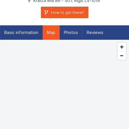
Krasta iela 86 - 507, Rīga, LV-1019
How to get there?
Basic information
Map
Photos
Reviews