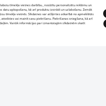
zlabotu tīmekļa vietnes darbību., nosūtītu personalizētu reklāmu un
as datu apkopošanu, kā arī produktu izstrādi un uzlabošanu. Zemāk
su tīmekļa vietnēs. Sīkdatnes var atšķirties atkarībā no apmeklētās
, atteikties vai mainīt savu piekrišanu. Piekrišanas sniegšana, kā arī
adaļām. Vairāk informācijas par izmantotajām sīkdatnēm skatīt
ĒRĶĒŠANA
FUNKCIONĀLĀS
NEKLASIFICĒTĀS
Reproduction, o
obligātās
Statistikas
Mērķēšana
Funkcionālās
Neklasificētās
parts or the i
parts of informa
eklēt un pārlūkot tīmekļa vietni un izmantot tās piedāvātās iespējas. Bez šīm sīkdatnēm 
Also automatic
ies
In the cinemas
of any materia
rains,
TV program
strictly forbid
ksts
tional schedules
website.
Contract rules
ēja norādītais identifikators
ets
360 Ziņas kontakti
īkfails tiek izmantots, lai saglabātu lietotāja piekrišanas statusu sīkdatnēm pašreizējā 
ckets