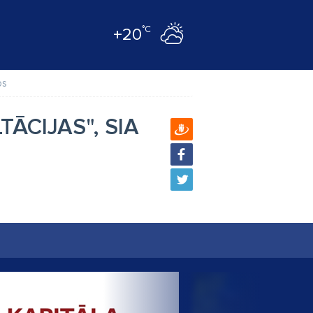
°C
+20
os
ĀCIJAS", SIA