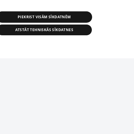
PIEKRIST VISĀM SĪKDATNĒM
ATSTĀT TEHNISKĀS SĪKDATNES
r distribution of 1188 database, its
nformation contained in the database, or
tion in any form is strictly prohibited.
tīmekļa vietne nevarēs pilnvērtīgi darboties un sniegt
 download is prohibited. Reproduction
l published on the website 1188 is
den without the editorial license of 1188
domēnā.