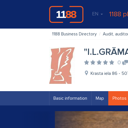
1188 p
EN
1188 Business Directory
Audit, audito
"I.L.GRĀM
0
Krasta iela 86 - 50
Basic information
Map
Photos