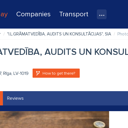
lay
Companies
Transport
r
"I.L.GRĀMATVEDĪBA, AUDITS UN KONSULTĀCIJAS", SIA
Phot
ATVEDĪBA, AUDITS UN KONSULT
7, Rīga, LV-1019
How to get there?
Reviews