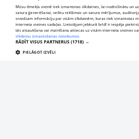
Mūsu tīmekļa vietnē tiek izmantotas sīkdatnes, lai nodrošinātu un u
satura ģenerēšanai, veiktu reklāmas un satura mērījumus, auditorij
sniedzam informāciju par visām sīkdatnēm, kuras tiek izmantotas mū
interneta vietnes sadaļas. Lietotājam jebkurā brīdī ir iespēja piekrist
tās atsaukšana vai mainīšana attiecas uz visām interneta vietnes s
sīkdatņu izmantošanas noteikumos.
RĀDĪT VISUS PARTNERUS
(1718) →
PIELĀGOT IZVĒLI
TEHNISKĀS/OBLIGĀTĀS
STATISTIKAS
M
Tehniskās/
Tehniskās/obligātās sīkdatnes nepieciešamas, lai lietotājs varētu brīvi apm
lietotājam nepieciešamo informāciju.
About us
Compan
Nodrošinātājs
/
Darbības
Advertisement
Buses, t
Nosaukums
Apra
Domēns
ilgums
interna
For business
delfi-adid
delfi.lv
1 gads
Izdev
Bus tick
Tariffs
gdpr
measureadv.com
59
Šis s
Train ti