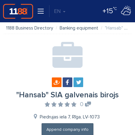
°C
+15
EN
1188 Business Directory
Banking equipment
"Hansab" SIA galvenais birojs
"Hansab" SIA galvenais birojs
0
Piedrujas iela 7, Rīga, LV-1073
Append company info