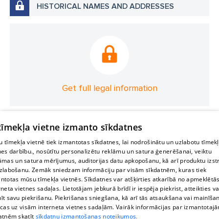
HISTORICAL NAMES AND ADDRESSES
Get full legal information
 tīmekļa vietne izmanto sīkdatnes
 tīmekļa vietnē tiek izmantotas sīkdatnes, lai nodrošinātu un uzlabotu tīmek
nes darbību., nosūtītu personalizētu reklāmu un satura ģenerēšanai, veiktu
āmas un satura mērījumus, auditorijas datu apkopošanu, kā arī produktu izst
zlabošanu. Zemāk sniedzam informāciju par visām sīkdatnēm, kuras tiek
ntotas mūsu tīmekļa vietnēs. Sīkdatnes var atšķirties atkarībā no apmeklētā
rneta vietnes sadaļas. Lietotājam jebkurā brīdī ir iespēja piekrist, atteikties va
īt savu piekrišanu. Piekrišanas sniegšana, kā arī tās atsaukšana vai mainīša
ecas uz visām interneta vietnes sadaļām. Vairāk informācijas par izmantotaj
atnēm skatīt
sīkdatņu izmantošanas noteikumos.