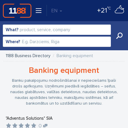
°C
+21
EN
What?
Where?
1188 Business Directory
Banking equipment
Banking equipment
Banku pakalpojumu nodrošināšanai ir nepieciešams īpaši
drošs aprīkojums. Uzņēmumi piedāvā iegādāties – seifus,
naudas glabātuves, valūtas detektorus, naudas detektorus,
naudas apstrādes tehniku, maksājumu sistēmas, kā arī
bankomātus un to uzstādīšanu un servisu.
"Adventus Solutions" SIA
0