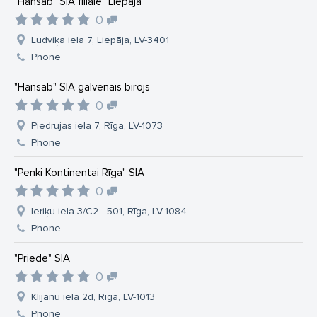
"Hansab" SIA filiāle "Liepāja"
0
Ludviķa iela 7, Liepāja, LV-3401
Phone
"Hansab" SIA galvenais birojs
0
Piedrujas iela 7, Rīga, LV-1073
Phone
"Penki Kontinentai Rīga" SIA
0
Ieriķu iela 3/C2 - 501, Rīga, LV-1084
Phone
"Priede" SIA
0
Klijānu iela 2d, Rīga, LV-1013
Phone