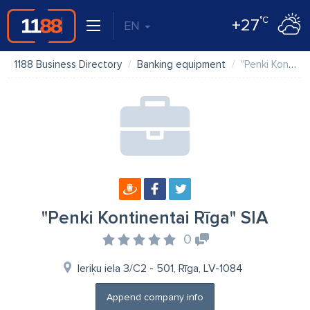
°C
+27
EN
1188 Business Directory
Banking equipment
"Penki Kontinentai Rīga" SIA
"Penki Kontinentai Rīga" SIA
0
Ieriķu iela 3/C2 - 501, Rīga, LV-1084
Append company info