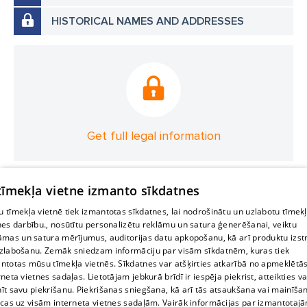
HISTORICAL NAMES AND ADDRESSES
Get full legal information
 tīmekļa vietne izmanto sīkdatnes
 tīmekļa vietnē tiek izmantotas sīkdatnes, lai nodrošinātu un uzlabotu tīmek
nes darbību., nosūtītu personalizētu reklāmu un satura ģenerēšanai, veiktu
āmas un satura mērījumus, auditorijas datu apkopošanu, kā arī produktu izst
zlabošanu. Zemāk sniedzam informāciju par visām sīkdatnēm, kuras tiek
ntotas mūsu tīmekļa vietnēs. Sīkdatnes var atšķirties atkarībā no apmeklētā
rneta vietnes sadaļas. Lietotājam jebkurā brīdī ir iespēja piekrist, atteikties va
īt savu piekrišanu. Piekrišanas sniegšana, kā arī tās atsaukšana vai mainīša
ecas uz visām interneta vietnes sadaļām. Vairāk informācijas par izmantotaj