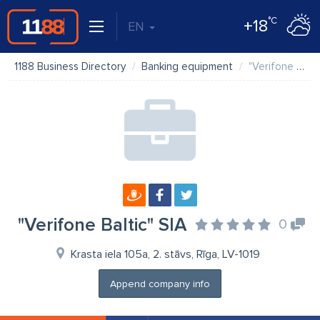
°C
+18
EN
1188 Business Directory
Banking equipment
"Verifone Baltic" SIA
"Verifone Baltic" SIA
0
Krasta iela 105a, 2. stāvs, Rīga, LV-1019
Append company info