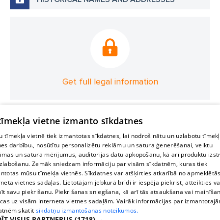
Get full legal information
 tīmekļa vietne izmanto sīkdatnes
 tīmekļa vietnē tiek izmantotas sīkdatnes, lai nodrošinātu un uzlabotu tīmek
nes darbību., nosūtītu personalizētu reklāmu un satura ģenerēšanai, veiktu
āmas un satura mērījumus, auditorijas datu apkopošanu, kā arī produktu izst
zlabošanu. Zemāk sniedzam informāciju par visām sīkdatnēm, kuras tiek
ntotas mūsu tīmekļa vietnēs. Sīkdatnes var atšķirties atkarībā no apmeklētā
rneta vietnes sadaļas. Lietotājam jebkurā brīdī ir iespēja piekrist, atteikties va
īt savu piekrišanu. Piekrišanas sniegšana, kā arī tās atsaukšana vai mainīša
ecas uz visām interneta vietnes sadaļām. Vairāk informācijas par izmantotaj
atnēm skatīt
sīkdatņu izmantošanas noteikumos.
ĪT VISUS PARTNERUS
(1718) →