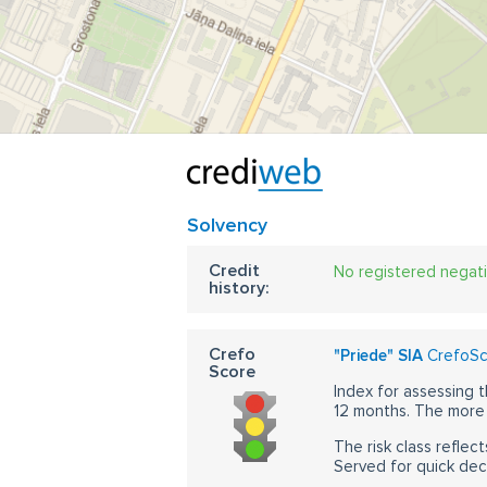
Solvency
Credit
No registered negat
history:
Crefo
"Priede" SIA
CrefoSco
Score
Index for assessing t
12 months. The more 
The risk class reflect
Served for quick dec