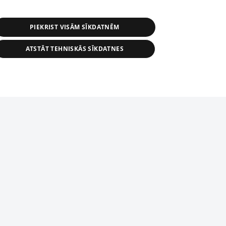
PIEKRIST VISĀM SĪKDATNĒM
ATSTĀT TEHNISKĀS SĪKDATNES
r distribution of 1188 database, its
nformation contained in the database, or
tion in any form is strictly prohibited.
tīmekļa vietne nevarēs pilnvērtīgi darboties un sniegt
 download is prohibited. Reproduction
l published on the website 1188 is
den without the editorial license of 1188
domēnā.