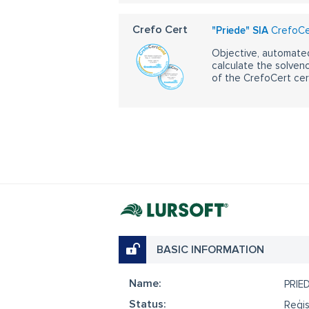
Crefo Cert
"Priede" SIA
CrefoCer
Objective, automated
calculate the solvenc
of the CrefoCert cert
BASIC INFORMATION
Name:
PRIE
Status:
Reģis