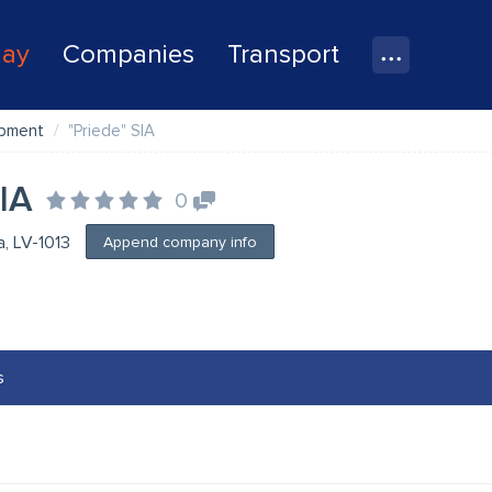
lay
Companies
Transport
ipment
"Priede" SIA
SIA
0
ga, LV-1013
Append company info
s