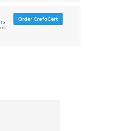
Order CrefoCert
 to
ards