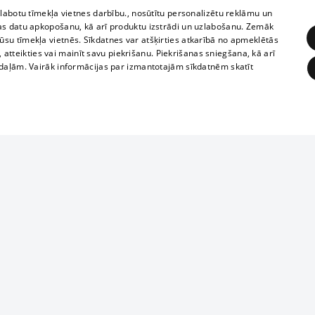
zlabotu tīmekļa vietnes darbību., nosūtītu personalizētu reklāmu un
as datu apkopošanu, kā arī produktu izstrādi un uzlabošanu. Zemāk
su tīmekļa vietnēs. Sīkdatnes var atšķirties atkarībā no apmeklētās
, atteikties vai mainīt savu piekrišanu. Piekrišanas sniegšana, kā arī
adaļām. Vairāk informācijas par izmantotajām sīkdatnēm skatīt
ĒRĶĒŠANA
FUNKCIONĀLĀS
NEKLASIFICĒTĀS
Reproduction, o
obligātās
Statistikas
Mērķēšana
Funkcionālās
Neklasificētās
parts or the i
parts of informa
eklēt un pārlūkot tīmekļa vietni un izmantot tās piedāvātās iespējas. Bez šīm sīkdatnēm 
Also automatic
ies
In the cinemas
of any materia
rains,
TV program
strictly forbid
ksts
tional schedules
website.
Contract rules
ēja norādītais identifikators
ets
360 Ziņas kontakti
īkfails tiek izmantots, lai saglabātu lietotāja piekrišanas statusu sīkdatnēm pašreizējā 
ckets