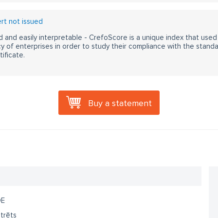
t not issued
 and easily interpretable - CrefoScore is a unique index that used
y of enterprises in order to study their compliance with the stand
ificate.
Buy a statement
DE
trēts