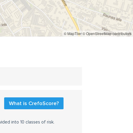
© MapTiler
© OpenStreetMap contributors
What is CrefoScore?
ided into 10 classes of risk.