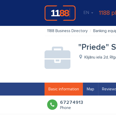
1188 p
EN
1188 Business Directory
Banking equ
"Priede" 
Klijānu iela 2d, Rī
Basic information
Map
Review
67274913
Phone