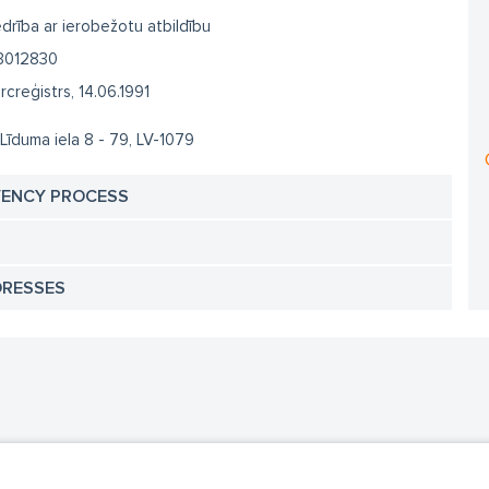
drība ar ierobežotu atbildību
3012830
creģistrs, 14.06.1991
 Līduma iela 8 - 79, LV-1079
VENCY PROCESS
DRESSES