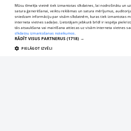
Mūsu tīmekļa vietnē tiek izmantotas sīkdatnes, lai nodrošinātu un u
satura ģenerēšanai, veiktu reklāmas un satura mērījumus, auditorij
sniedzam informāciju par visām sīkdatnēm, kuras tiek izmantotas mū
interneta vietnes sadaļas. Lietotājam jebkurā brīdī ir iespēja piekrist
tās atsaukšana vai mainīšana attiecas uz visām interneta vietnes s
sīkdatņu izmantošanas noteikumos.
RĀDĪT VISUS PARTNERUS
(1718) →
PIELĀGOT IZVĒLI
TEHNISKĀS/OBLIGĀTĀS
STATISTIKAS
M
Tehniskās/
Tehniskās/obligātās sīkdatnes nepieciešamas, lai lietotājs varētu brīvi apm
lietotājam nepieciešamo informāciju.
About us
Compan
Nodrošinātājs
/
Darbības
Advertisement
Buses, t
Nosaukums
Apra
Domēns
ilgums
interna
For business
delfi-adid
delfi.lv
1 gads
Izdev
Bus tick
Tariffs
gdpr
measureadv.com
59
Šis s
Train ti