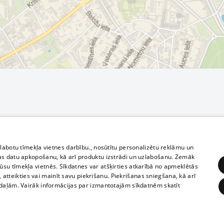
zlabotu tīmekļa vietnes darbību., nosūtītu personalizētu reklāmu un
as datu apkopošanu, kā arī produktu izstrādi un uzlabošanu. Zemāk
su tīmekļa vietnēs. Sīkdatnes var atšķirties atkarībā no apmeklētās
, atteikties vai mainīt savu piekrišanu. Piekrišanas sniegšana, kā arī
adaļām. Vairāk informācijas par izmantotajām sīkdatnēm skatīt