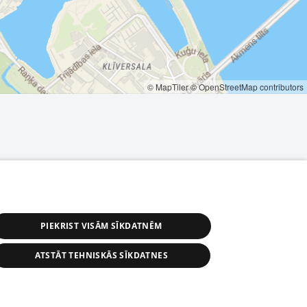
© MapTiler
© OpenStreetMap contributors
PIEKRIST VISĀM SĪKDATNĒM
ATSTĀT TEHNISKĀS SĪKDATNES