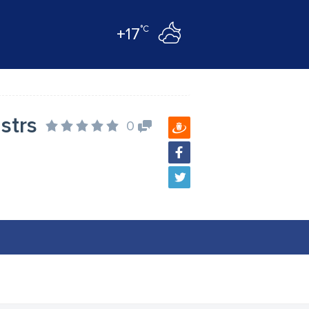
°C
+17
strs
0