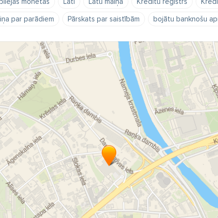
bilejas monētas
Lati
Latu maiņa
Kredītu reģistrs
Kredī
ziņa par parādiem
Pārskats par saistībām
bojātu banknošu ap