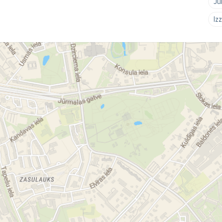
Ju
Iz