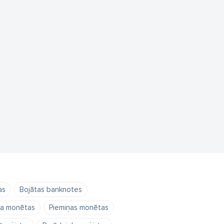
as
Bojātas banknotes
ta monētas
Piemiņas monētas