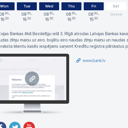
Mon
Tue
Wed
Thu
Fri
Sat
30
30
30
30
30
08
08
08
08
08
Closed
30
30
30
30
30
16
16
16
16
15
tvijas Bankas ēkā Bezdelīgu ielā 3, Rīgā atrodas Latvijas Bankas kase
udas zīmju maiņu uz eiro, bojātu eiro naudas zīmju maiņu un naudas z
eraksta klientu kasēs iespējams saņemt Kredītu reģistra pārskatus p
www.bank.lv
www.bank.lv