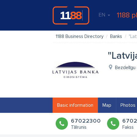
1188 p
EN
1188 Business Directory
Banks
"Lat
"Latvi
Bezdelīgu 
Basic information
Map
Photos
67022300
670
Tālrunis
Fakss