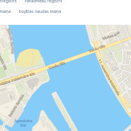
treģistrs
Parādnieku reģistrs
maiņa
bojātas naudas maiņa