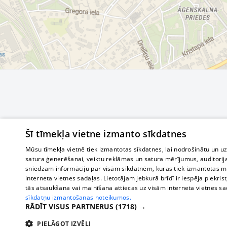
Šī tīmekļa vietne izmanto sīkdatnes
Mūsu tīmekļa vietnē tiek izmantotas sīkdatnes, lai nodrošinātu un u
satura ģenerēšanai, veiktu reklāmas un satura mērījumus, auditorij
sniedzam informāciju par visām sīkdatnēm, kuras tiek izmantotas mū
interneta vietnes sadaļas. Lietotājam jebkurā brīdī ir iespēja piekrist
tās atsaukšana vai mainīšana attiecas uz visām interneta vietnes s
sīkdatņu izmantošanas noteikumos.
RĀDĪT VISUS PARTNERUS
(1718) →
PIELĀGOT IZVĒLI