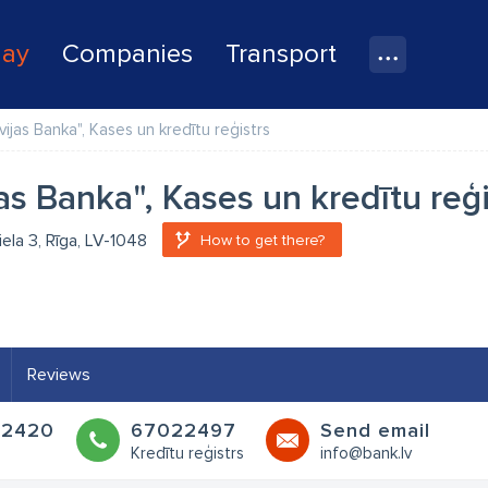
lay
Companies
Transport
vijas Banka", Kases un kredītu reģistrs
jas Banka", Kases un kredītu reģi
iela 3, Rīga, LV-1048
How to get there?
Reviews
22420
67022497
Send email
Kredītu reģistrs
info@bank.lv