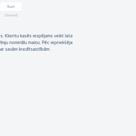
Sun
Closed
s. Klientu kasēs iespējams veikt lata
īmju nominālu maiņu. Pēc iepriekšēja
ar savām kredītsaistībām.