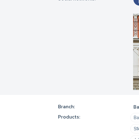
Branch:
Ba
Products:
Ba
Sī