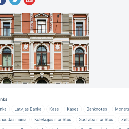
nks
nka
Latvijas Banka
Kase
Kases
Banknotes
Monēt
knaudas maiņa
Kolekcijas monētas
Sudraba monētas
Zel