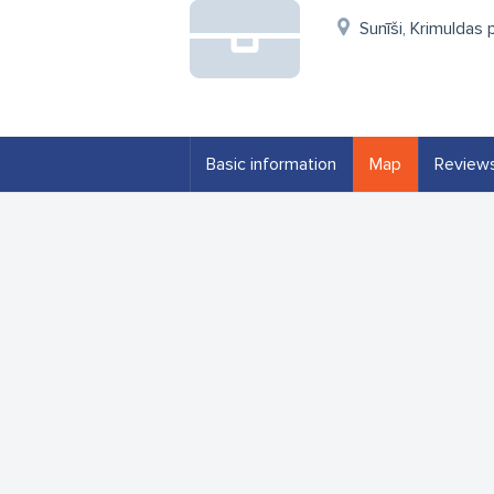
Sunīši, Krimuldas 
Basic information
Map
Review