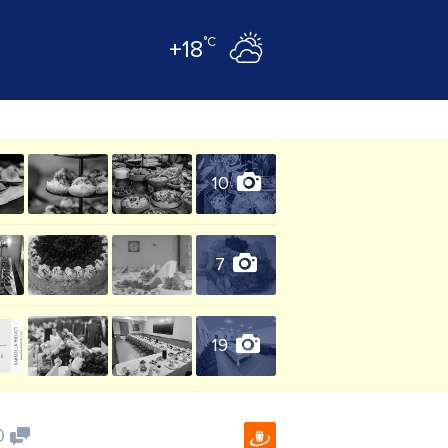
°C
+18
10
7
19
0