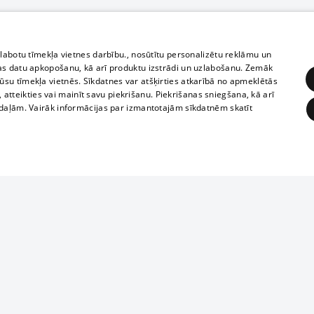
zlabotu tīmekļa vietnes darbību., nosūtītu personalizētu reklāmu un
as datu apkopošanu, kā arī produktu izstrādi un uzlabošanu. Zemāk
su tīmekļa vietnēs. Sīkdatnes var atšķirties atkarībā no apmeklētās
, atteikties vai mainīt savu piekrišanu. Piekrišanas sniegšana, kā arī
adaļām. Vairāk informācijas par izmantotajām sīkdatnēm skatīt
ĒRĶĒŠANA
FUNKCIONĀLĀS
NEKLASIFICĒTĀS
Reproduction, o
obligātās
Statistikas
Mērķēšana
Funkcionālās
Neklasificētās
parts or the i
parts of informa
eklēt un pārlūkot tīmekļa vietni un izmantot tās piedāvātās iespējas. Bez šīm sīkdatnēm 
Also automatic
ies
In the cinemas
of any materia
rains,
TV program
strictly forbid
ksts
tional schedules