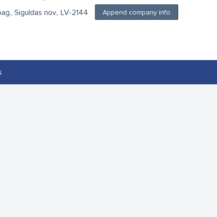
pag., Siguldas nov., LV-2144
Append company info
s