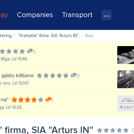
lay
Companies
Transport
tering
"Krimulda" firma, SIA "Arturs IN"
Map
0
 Rīga, LV-1046
, galdu klāšana
0
s nov., LV-5001
rna"
1
īga, LV-1026
 firma, SIA "Arturs IN"