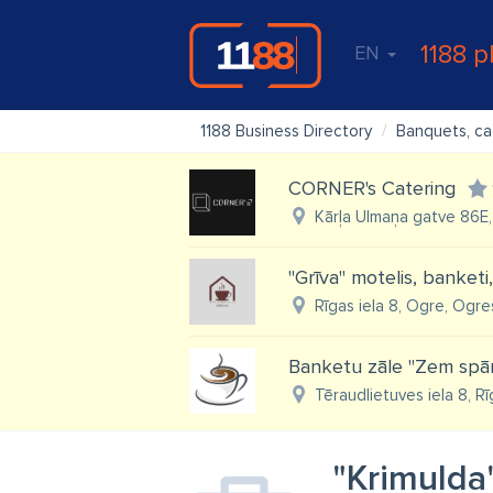
1188 p
EN
1188 Business Directory
Banquets, ca
CORNER's Catering
Kārļa Ulmaņa gatve 86E,
"Grīva" motelis, banketi
Rīgas iela 8, Ogre, Ogre
Banketu zāle "Zem spā
Tēraudlietuves iela 8, R
"Krimulda"