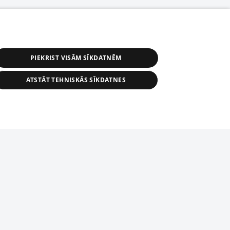
PIEKRIST VISĀM SĪKDATNĒM
ATSTĀT TEHNISKĀS SĪKDATNES
r distribution of 1188 database, its
nformation contained in the database, or
tion in any form is strictly prohibited.
tīmekļa vietne nevarēs pilnvērtīgi darboties un sniegt
 download is prohibited. Reproduction
l published on the website 1188 is
den without the editorial license of 1188