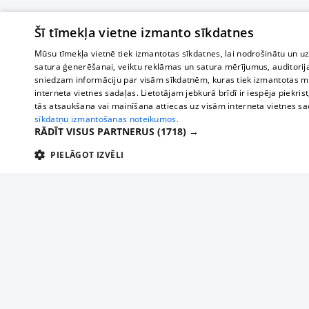
Šī tīmekļa vietne izmanto sīkdatnes
Mūsu tīmekļa vietnē tiek izmantotas sīkdatnes, lai nodrošinātu un u
satura ģenerēšanai, veiktu reklāmas un satura mērījumus, auditorij
sniedzam informāciju par visām sīkdatnēm, kuras tiek izmantotas mū
interneta vietnes sadaļas. Lietotājam jebkurā brīdī ir iespēja piekrist
tās atsaukšana vai mainīšana attiecas uz visām interneta vietnes s
sīkdatņu izmantošanas noteikumos.
RĀDĪT VISUS PARTNERUS
(1718) →
PIELĀGOT IZVĒLI
TEHNISKĀS/OBLIGĀTĀS
STATISTIKAS
M
Tehniskās/
Tehniskās/obligātās sīkdatnes nepieciešamas, lai lietotājs varētu brīvi apm
lietotājam nepieciešamo informāciju.
About us
Compan
Nodrošinātājs
/
Darbības
Advertisement
Buses, t
Nosaukums
Apra
Domēns
ilgums
interna