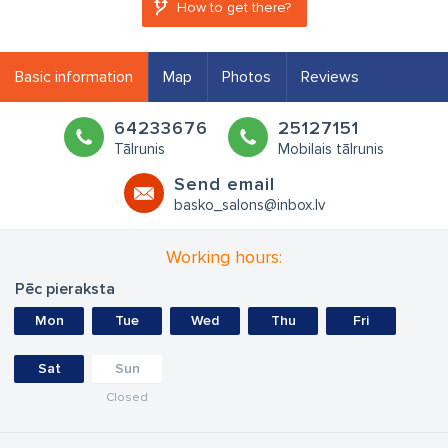
How to get there?
Basic information
Map
Photos
Reviews
64233676
25127151
Tālrunis
Mobilais tālrunis
Send email
basko_salons@inbox.lv
Working hours:
Pēc pieraksta
Mon
Tue
Wed
Thu
Fri
Sat
Sun
Closed