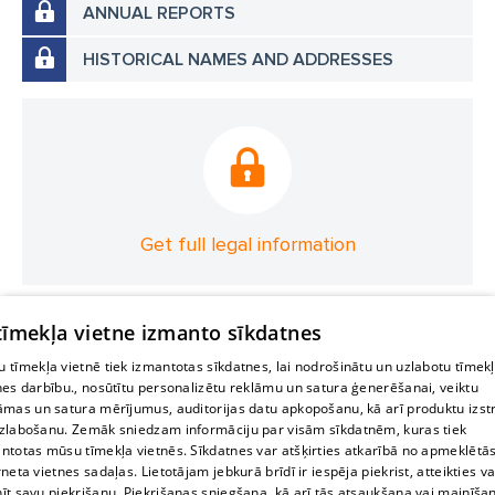
ANNUAL REPORTS
HISTORICAL NAMES AND ADDRESSES
Get full legal information
 tīmekļa vietne izmanto sīkdatnes
 tīmekļa vietnē tiek izmantotas sīkdatnes, lai nodrošinātu un uzlabotu tīmek
nes darbību., nosūtītu personalizētu reklāmu un satura ģenerēšanai, veiktu
āmas un satura mērījumus, auditorijas datu apkopošanu, kā arī produktu izst
zlabošanu. Zemāk sniedzam informāciju par visām sīkdatnēm, kuras tiek
ntotas mūsu tīmekļa vietnēs. Sīkdatnes var atšķirties atkarībā no apmeklētā
rneta vietnes sadaļas. Lietotājam jebkurā brīdī ir iespēja piekrist, atteikties va
īt savu piekrišanu. Piekrišanas sniegšana, kā arī tās atsaukšana vai mainīša