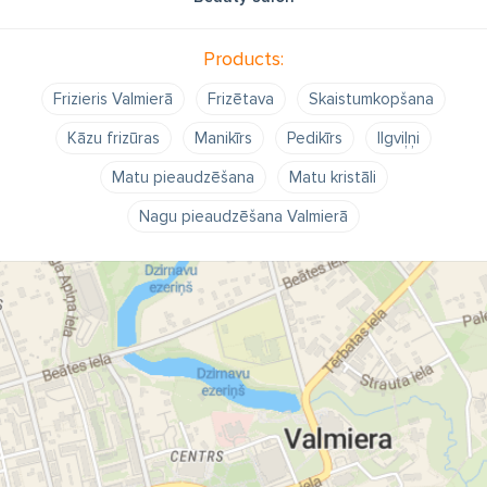
Products:
Frizieris Valmierā
Frizētava
Skaistumkopšana
Kāzu frizūras
Manikīrs
Pedikīrs
Ilgviļņi
Matu pieaudzēšana
Matu kristāli
Nagu pieaudzēšana Valmierā