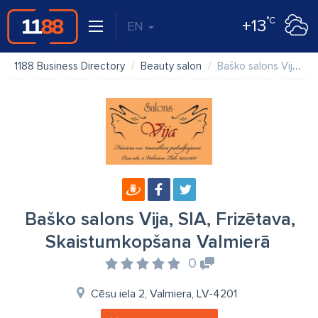
°C
+13
EN
1188 Business Directory
Beauty salon
Baško salons Vija, SIA, Frizētava, Skaistumkopšana Valmierā
Baško salons Vija, SIA, Frizētava,
Skaistumkopšana Valmierā
0
Cēsu iela 2, Valmiera, LV-4201