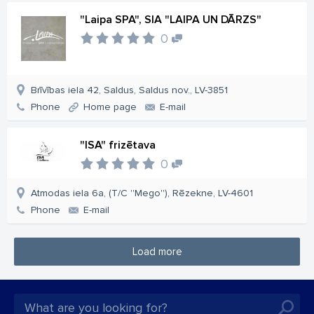
"Laipa SPA", SIA "LAIPA UN DĀRZS"
0
Brīvības iela 42, Saldus, Saldus nov., LV-3851
Phone
Home page
E-mail
"ISA" frizētava
0
Atmodas iela 6a, (T/C ''Mego''), Rēzekne, LV-4601
Phone
E-mail
Load more