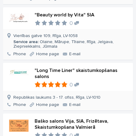
"Beauty world by Vita" SIA
0
Vienības gatve 109, Rīga, LV-1058
Service area:
Olaine, Mārupe, Tīraine, Rīga, Jelgava,
Ziepniekkalns, Jūrmala
Phone
Home page
E-mail
"Long Time Liner" skaistumkopšanas
salons
0
Republikas laukums 3 - 17. ofiss, Rīga, LV-1010
Phone
Home page
E-mail
Baško salons Vija, SIA, Frizētava,
Skaistumkopšana Valmierā
0