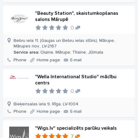
"Beauty Station", skaistumkopšanas
salons Mārupē
0
Bebru iela 11, (Gaujas un Bebru ielas stūris), Mārupe,
Mārupes nov., LV-2167
Service area:
Olaine, Mārupe, Tīraine, Jūrmala
Phone
Home page
E-mail
"Wella International Studio" mācību
centrs
0
Bieķensalas iela 9, Rīga, LV-1004
Phone
Home page
E-mail
"Wigs.lv" specializēts parūku veikals
7