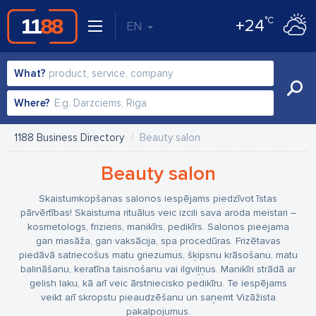
°C
+24
EN
What?
Where?
1188 Business Directory
Beauty salon
Beauty salon
Skaistumkopšanas salonos iespējams piedzīvot īstas
pārvērtības! Skaistuma rituālus veic izcili sava aroda meistari –
kosmetologs, frizieris, manikīrs, pedikīrs. Salonos pieejama
gan masāža, gan vaksācija, spa procedūras. Frizētavas
piedāvā satriecošus matu griezumus, šķipsnu krāsošanu, matu
balināšanu, keratīna taisnošanu vai ilgviļņus. Manikīri strādā ar
gelish laku, kā arī veic ārstniecisko pedikīru. Te iespējams
veikt arī skropstu pieaudzēšanu un saņemt Vizāžista
pakalpojumus.