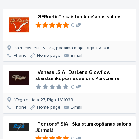
"GERnetic", skaistumkopšanas salons
0
Baznīcas iela 13 - 24, pagalma māja, Rīga, LV-1010
Phone
Home page
E-mail
"Vanesa",SIA "DarLena Glowflow",
skaistumkopšanas salons Purvciemā
0
Nīcgales iela 27, Rīga, LV-1039
Phone
Home page
E-mail
"Pontons" SIA , Skaistumkopšanas salons
Jūrmalā
0