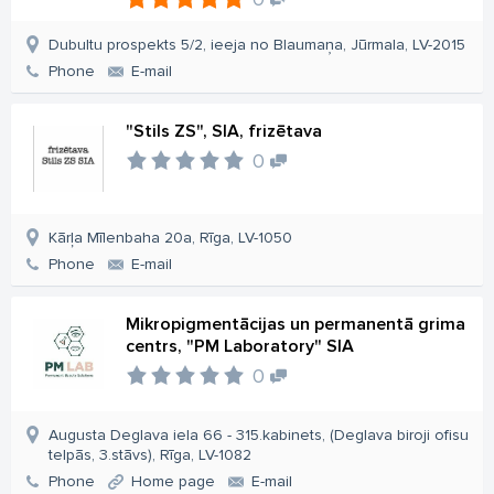
Dubultu prospekts 5/2, ieeja no Blaumaņa, Jūrmala, LV-2015
Phone
E-mail
"Stils ZS", SIA, frizētava
0
Kārļa Mīlenbaha 20a, Rīga, LV-1050
Phone
E-mail
Mikropigmentācijas un permanentā grima
centrs, "PM Laboratory" SIA
0
Augusta Deglava iela 66 - 315.kabinets, (Deglava biroji ofisu
telpās, 3.stāvs), Rīga, LV-1082
Phone
Home page
E-mail