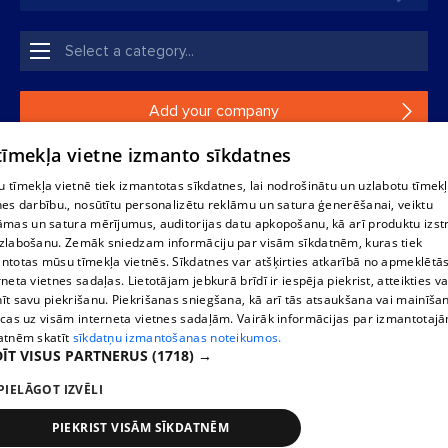
Add your company
 tīmekļa vietne izmanto sīkdatnes
If your company is not in our database, please fill in a
simple form.
 tīmekļa vietnē tiek izmantotas sīkdatnes, lai nodrošinātu un uzlabotu tīmek
nes darbību., nosūtītu personalizētu reklāmu un satura ģenerēšanai, veiktu
āmas un satura mērījumus, auditorijas datu apkopošanu, kā arī produktu izst
Reproduction, or distribution of 1188 database, its parts or the
zlabošanu. Zemāk sniedzam informāciju par visām sīkdatnēm, kuras tiek
information contained in the database, or parts of information in
ntotas mūsu tīmekļa vietnēs. Sīkdatnes var atšķirties atkarībā no apmeklētā
any form is strictly prohibited. Also automatic download is
rneta vietnes sadaļas. Lietotājam jebkurā brīdī ir iespēja piekrist, atteikties va
prohibited. Reproduction of any material published on the
īt savu piekrišanu. Piekrišanas sniegšana, kā arī tās atsaukšana vai mainīša
website 1188 is strictly forbidden without the editorial license of
ecas uz visām interneta vietnes sadaļām. Vairāk informācijas par izmantotaj
1188 website.
atnēm skatīt
sīkdatņu izmantošanas noteikumos.
ĪT VISUS PARTNERUS
(1718) →
PIELĀGOT IZVĒLI
Vortal assistance service: e-mail -
info@1188.lv
Elaborated
SIA Helio Media
2004-2026
PIEKRIST VISĀM SĪKDATNĒM