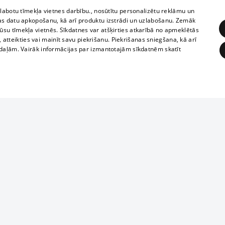
zlabotu tīmekļa vietnes darbību., nosūtītu personalizētu reklāmu un
as datu apkopošanu, kā arī produktu izstrādi un uzlabošanu. Zemāk
su tīmekļa vietnēs. Sīkdatnes var atšķirties atkarībā no apmeklētās
, atteikties vai mainīt savu piekrišanu. Piekrišanas sniegšana, kā arī
adaļām. Vairāk informācijas par izmantotajām sīkdatnēm skatīt
ĒRĶĒŠANA
FUNKCIONĀLĀS
NEKLASIFICĒTĀS
Reproduction, o
obligātās
Statistikas
Mērķēšana
Funkcionālās
Neklasificētās
parts or the i
parts of informa
eklēt un pārlūkot tīmekļa vietni un izmantot tās piedāvātās iespējas. Bez šīm sīkdatnēm 
Also automatic
ies
In the cinemas
of any materia
rains,
TV program
strictly forbid
ksts
tional schedules
website.
Contract rules
ēja norādītais identifikators
ets
360 Ziņas kontakti
īkfails tiek izmantots, lai saglabātu lietotāja piekrišanas statusu sīkdatnēm pašreizējā 
ckets