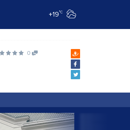
°C
+19
0