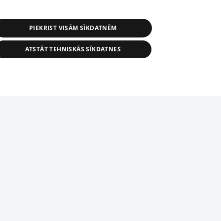
PIEKRIST VISĀM SĪKDATNĒM
ATSTĀT TEHNISKĀS SĪKDATNES
r distribution of 1188 database, its
nformation contained in the database, or
tion in any form is strictly prohibited.
tīmekļa vietne nevarēs pilnvērtīgi darboties un sniegt
 download is prohibited. Reproduction
l published on the website 1188 is
den without the editorial license of 1188
domēnā.