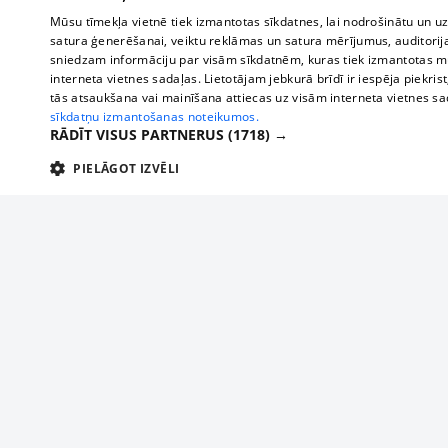
Mūsu tīmekļa vietnē tiek izmantotas sīkdatnes, lai nodrošinātu un u
satura ģenerēšanai, veiktu reklāmas un satura mērījumus, auditorij
sniedzam informāciju par visām sīkdatnēm, kuras tiek izmantotas mū
interneta vietnes sadaļas. Lietotājam jebkurā brīdī ir iespēja piekrist
tās atsaukšana vai mainīšana attiecas uz visām interneta vietnes s
sīkdatņu izmantošanas noteikumos.
RĀDĪT VISUS PARTNERUS
(1718) →
PIELĀGOT IZVĒLI
TEHNISKĀS/OBLIGĀTĀS
STATISTIKAS
M
Tehniskās/
Tehniskās/obligātās sīkdatnes nepieciešamas, lai lietotājs varētu brīvi apm
lietotājam nepieciešamo informāciju.
About us
Compan
Nodrošinātājs
/
Darbības
Advertisement
Buses, t
Nosaukums
Apra
Domēns
ilgums
interna
For business
delfi-adid
delfi.lv
1 gads
Izdev
Bus tick
Tariffs
gdpr
measureadv.com
59
Šis s
Train ti