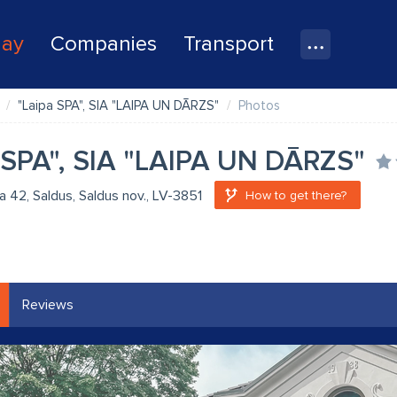
lay
Companies
Transport
"Laipa SPA", SIA "LAIPA UN DĀRZS"
Photos
 SPA", SIA "LAIPA UN DĀRZS"
la 42, Saldus, Saldus nov., LV-3851
How to get there?
Reviews