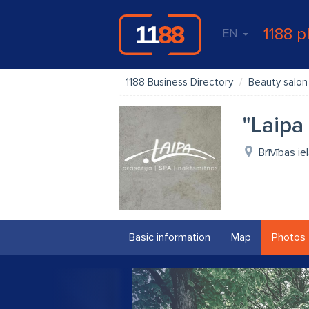
1188 p
EN
1188 Business Directory
Beauty salon
"Laipa
Brīvības ie
Basic information
Map
Photos