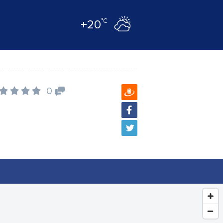
°C
+20
0