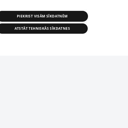
PIEKRIST VISĀM SĪKDATNĒM
ATSTĀT TEHNISKĀS SĪKDATNES
r distribution of 1188 database, its
nformation contained in the database, or
tion in any form is strictly prohibited.
tīmekļa vietne nevarēs pilnvērtīgi darboties un sniegt
 download is prohibited. Reproduction
l published on the website 1188 is
den without the editorial license of 1188
domēnā.