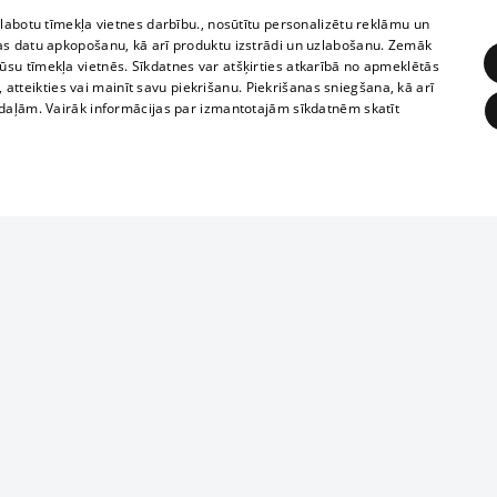
zlabotu tīmekļa vietnes darbību., nosūtītu personalizētu reklāmu un
as datu apkopošanu, kā arī produktu izstrādi un uzlabošanu. Zemāk
su tīmekļa vietnēs. Sīkdatnes var atšķirties atkarībā no apmeklētās
, atteikties vai mainīt savu piekrišanu. Piekrišanas sniegšana, kā arī
adaļām. Vairāk informācijas par izmantotajām sīkdatnēm skatīt
ĒRĶĒŠANA
FUNKCIONĀLĀS
NEKLASIFICĒTĀS
Reproduction, o
obligātās
Statistikas
Mērķēšana
Funkcionālās
Neklasificētās
parts or the i
parts of informa
eklēt un pārlūkot tīmekļa vietni un izmantot tās piedāvātās iespējas. Bez šīm sīkdatnēm 
Also automatic
ies
In the cinemas
of any materia
rains,
TV program
strictly forbid
ksts
tional schedules
website.
Contract rules
ēja norādītais identifikators
ets
360 Ziņas kontakti
īkfails tiek izmantots, lai saglabātu lietotāja piekrišanas statusu sīkdatnēm pašreizējā 
ckets