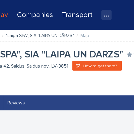
lay
Companies
Transport
"Laipa SPA", SIA "LAIPA UN DĀRZS"
Map
 SPA", SIA "LAIPA UN DĀRZS"
la 42, Saldus, Saldus nov., LV-3851
How to get there?
Reviews