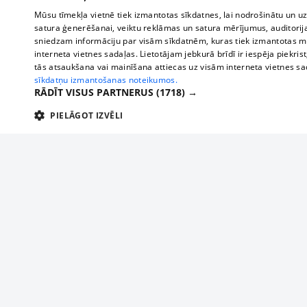
Mūsu tīmekļa vietnē tiek izmantotas sīkdatnes, lai nodrošinātu un u
satura ģenerēšanai, veiktu reklāmas un satura mērījumus, auditorij
sniedzam informāciju par visām sīkdatnēm, kuras tiek izmantotas mū
interneta vietnes sadaļas. Lietotājam jebkurā brīdī ir iespēja piekrist
tās atsaukšana vai mainīšana attiecas uz visām interneta vietnes s
sīkdatņu izmantošanas noteikumos.
RĀDĪT VISUS PARTNERUS
(1718) →
PIELĀGOT IZVĒLI
TEHNISKĀS/OBLIGĀTĀS
STATISTIKAS
M
Tehniskās/
Tehniskās/obligātās sīkdatnes nepieciešamas, lai lietotājs varētu brīvi apm
lietotājam nepieciešamo informāciju.
About us
Compan
Nodrošinātājs
/
Darbības
Advertisement
Buses, t
Nosaukums
Apra
Domēns
ilgums
interna
For business
delfi-adid
delfi.lv
1 gads
Izdev
Bus tick
Tariffs
gdpr
measureadv.com
59
Šis s
Train ti