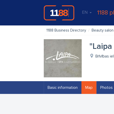
1188 p
EN
1188 Business Directory
Beauty salon
"Laipa
Brīvības ie
Basic information
Map
Photos