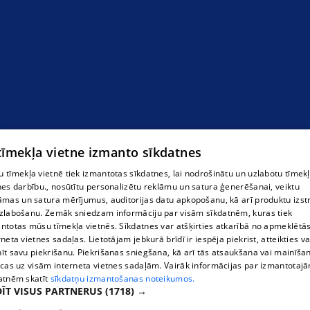
 tīmekļa vietne izmanto sīkdatnes
 tīmekļa vietnē tiek izmantotas sīkdatnes, lai nodrošinātu un uzlabotu tīmek
nes darbību., nosūtītu personalizētu reklāmu un satura ģenerēšanai, veiktu
āmas un satura mērījumus, auditorijas datu apkopošanu, kā arī produktu izst
zlabošanu. Zemāk sniedzam informāciju par visām sīkdatnēm, kuras tiek
ntotas mūsu tīmekļa vietnēs. Sīkdatnes var atšķirties atkarībā no apmeklētā
rneta vietnes sadaļas. Lietotājam jebkurā brīdī ir iespēja piekrist, atteikties va
īt savu piekrišanu. Piekrišanas sniegšana, kā arī tās atsaukšana vai mainīša
ecas uz visām interneta vietnes sadaļām. Vairāk informācijas par izmantotaj
atnēm skatīt
sīkdatņu izmantošanas noteikumos.
ĪT VISUS PARTNERUS
(1718) →