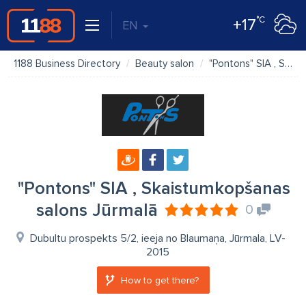
°C
+17
EN
1188 Business Directory
Beauty salon
"Pontons" SIA , Skaistumkopšanas salons Jūrmalā
"Pontons" SIA , Skaistumkopšanas
salons Jūrmalā
0
Dubultu prospekts 5/2, ieeja no Blaumaņa, Jūrmala, LV-
2015
How to get there?