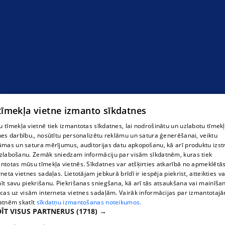
 tīmekļa vietne izmanto sīkdatnes
 tīmekļa vietnē tiek izmantotas sīkdatnes, lai nodrošinātu un uzlabotu tīmek
nes darbību., nosūtītu personalizētu reklāmu un satura ģenerēšanai, veiktu
āmas un satura mērījumus, auditorijas datu apkopošanu, kā arī produktu izst
zlabošanu. Zemāk sniedzam informāciju par visām sīkdatnēm, kuras tiek
ntotas mūsu tīmekļa vietnēs. Sīkdatnes var atšķirties atkarībā no apmeklētā
rneta vietnes sadaļas. Lietotājam jebkurā brīdī ir iespēja piekrist, atteikties va
īt savu piekrišanu. Piekrišanas sniegšana, kā arī tās atsaukšana vai mainīša
ecas uz visām interneta vietnes sadaļām. Vairāk informācijas par izmantotaj
atnēm skatīt
sīkdatņu izmantošanas noteikumos.
ĪT VISUS PARTNERUS
(1718) →