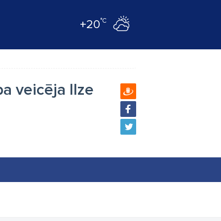
°C
+20
a veicēja Ilze