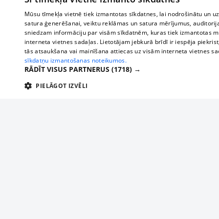
Mūsu tīmekļa vietnē tiek izmantotas sīkdatnes, lai nodrošinātu un u
satura ģenerēšanai, veiktu reklāmas un satura mērījumus, auditorij
sniedzam informāciju par visām sīkdatnēm, kuras tiek izmantotas mū
interneta vietnes sadaļas. Lietotājam jebkurā brīdī ir iespēja piekrist
tās atsaukšana vai mainīšana attiecas uz visām interneta vietnes s
sīkdatņu izmantošanas noteikumos.
RĀDĪT VISUS PARTNERUS
(1718) →
PIELĀGOT IZVĒLI
TEHNISKĀS/OBLIGĀTĀS
STATISTIKAS
M
Tehniskās/
Tehniskās/obligātās sīkdatnes nepieciešamas, lai lietotājs varētu brīvi apm
lietotājam nepieciešamo informāciju.
About us
Compan
Nodrošinātājs
/
Darbības
Advertisement
Buses, t
Nosaukums
Apra
Domēns
ilgums
interna
For business
delfi-adid
delfi.lv
1 gads
Izdev
Bus tick
Tariffs