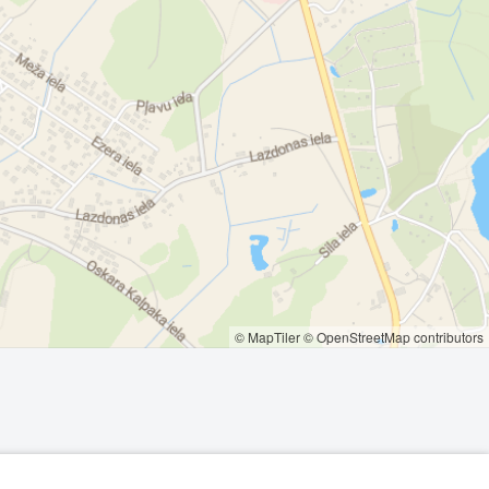
© MapTiler
© OpenStreetMap contributors