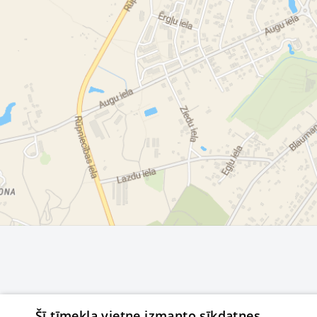
Šī tīmekļa vietne izmanto sīkdatnes