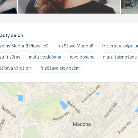
auty salon
izieris Madonā Rīgas ielā
frizētava Madonā
friziera pakalpoju
zu frizūras
matu veidošana
ieveidošana
matu taisnošana
izētava vīriešiem
frizētava sievietēm