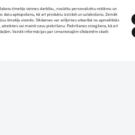
zlabotu tīmekļa vietnes darbību., nosūtītu personalizētu reklāmu un
as datu apkopošanu, kā arī produktu izstrādi un uzlabošanu. Zemāk
su tīmekļa vietnēs. Sīkdatnes var atšķirties atkarībā no apmeklētās
, atteikties vai mainīt savu piekrišanu. Piekrišanas sniegšana, kā arī
adaļām. Vairāk informācijas par izmantotajām sīkdatnēm skatīt
ĒRĶĒŠANA
FUNKCIONĀLĀS
NEKLASIFICĒTĀS
Reproduction, o
obligātās
Statistikas
Mērķēšana
Funkcionālās
Neklasificētās
parts or the i
parts of informa
eklēt un pārlūkot tīmekļa vietni un izmantot tās piedāvātās iespējas. Bez šīm sīkdatnēm 
Also automatic
ies
In the cinemas
of any materia
rains,
TV program
strictly forbid
ksts
tional schedules
website.
Contract rules
ēja norādītais identifikators
ets
360 Ziņas kontakti