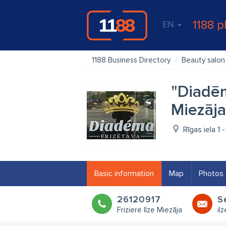
1188 p
EN
1188 Business Directory
Beauty salon
"Diadēm
Miezāja
Rīgas iela 1
Basic information
Map
Photos
26120917
S
Friziere Ilze Miezāja
il