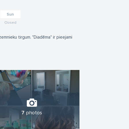
Sun
Closed
zemnieku tirgum. "Diadēma" ir pieejami
7
photos