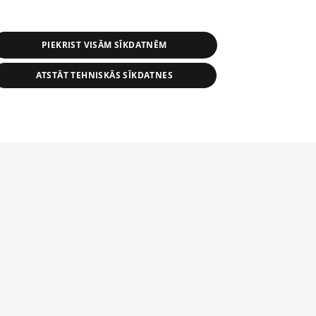
PIEKRIST VISĀM SĪKDATNĒM
ATSTĀT TEHNISKĀS SĪKDATNES
r distribution of 1188 database, its
nformation contained in the database, or
tion in any form is strictly prohibited.
tīmekļa vietne nevarēs pilnvērtīgi darboties un sniegt
 download is prohibited. Reproduction
l published on the website 1188 is
den without the editorial license of 1188