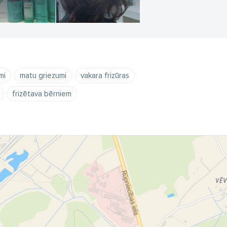
mi
matu griezumi
vakara frizūras
frizētava bērniem