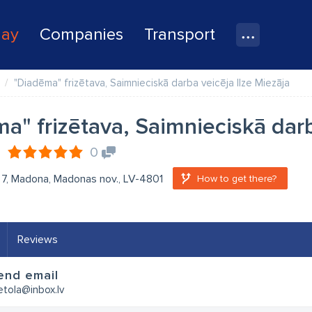
lay
Companies
Transport
"Diadēma" frizētava, Saimnieciskā darba veicēja Ilze Miezāja
a" frizētava, Saimnieciskā darb
0
 - 7, Madona, Madonas nov., LV-4801
How to get there?
Reviews
end email
zetola@inbox.lv