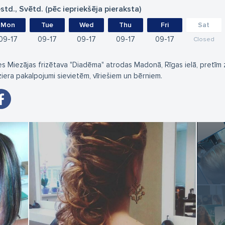
std., Svētd. (pēc iepriekšēja pieraksta)
Mon
Tue
Wed
Thu
Fri
Sat
09
17
09
17
09
17
09
17
09
17
Closed
zes Miezājas frizētava "Diadēma" atrodas Madonā, Rīgas ielā, pretīm 
iziera pakalpojumi sievietēm, vīriešiem un bērniem.