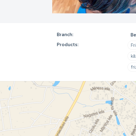
Branch:
Be
Products:
Fr
kā
fr