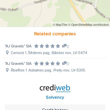
© MapTiler
© OpenStreetMap contributors
Related companies
"AJ Gravels" SIA
0
Censoņi 1, Šēderes pag., Ilūkstes nov., LV-5474
"AJ Gravels" SIA
0
Ābelītes 1, Aizkalnes pag., Preiļu nov., LV-5305
Solvency
Credit history: