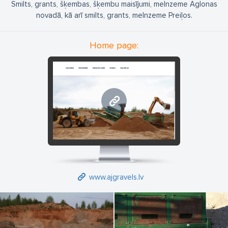
Smilts, grants, šķembas, šķembu maisījumi, melnzeme Aglonas
novadā, kā arī smilts, grants, melnzeme Preiļos.
Home page:
www.ajgravels.lv
www.ajgravels.lv