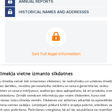
ANNUAL REPORTS
HISTORICAL NAMES AND ADDRESSES
Get full legal information
 tīmekļa vietne izmanto sīkdatnes
 tīmekļa vietnē tiek izmantotas sīkdatnes, lai nodrošinātu un uzlabotu tīmek
nes darbību., nosūtītu personalizētu reklāmu un satura ģenerēšanai, veiktu
āmas un satura mērījumus, auditorijas datu apkopošanu, kā arī produktu izst
zlabošanu. Zemāk sniedzam informāciju par visām sīkdatnēm, kuras tiek
ntotas mūsu tīmekļa vietnēs. Sīkdatnes var atšķirties atkarībā no apmeklētā
rneta vietnes sadaļas. Lietotājam jebkurā brīdī ir iespēja piekrist, atteikties va
īt savu piekrišanu. Piekrišanas sniegšana, kā arī tās atsaukšana vai mainīša