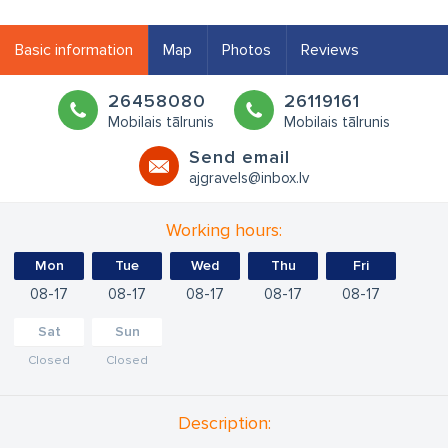
Basic information
Map
Photos
Reviews
26458080
26119161
Mobilais tālrunis
Mobilais tālrunis
Send email
ajgravels@inbox.lv
Working hours:
Mon
Tue
Wed
Thu
Fri
08
17
08
17
08
17
08
17
08
17
Sat
Sun
Closed
Closed
Description: