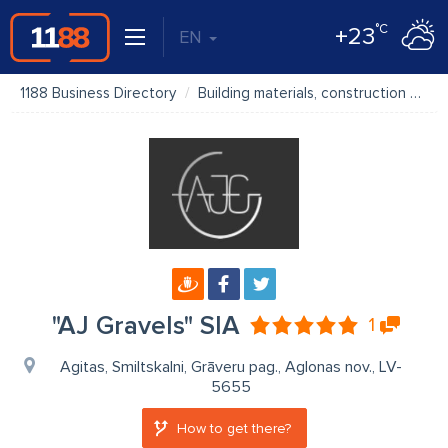
°C
+23
EN
1188 Business Directory
Building materials, construction materials
"AJ Gravels" SIA
1
Agitas, Smiltskalni, Grāveru pag., Aglonas nov., LV-
5655
How to get there?