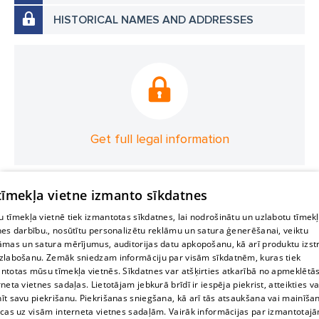
HISTORICAL NAMES AND ADDRESSES
Get full legal information
 tīmekļa vietne izmanto sīkdatnes
 tīmekļa vietnē tiek izmantotas sīkdatnes, lai nodrošinātu un uzlabotu tīmek
nes darbību., nosūtītu personalizētu reklāmu un satura ģenerēšanai, veiktu
āmas un satura mērījumus, auditorijas datu apkopošanu, kā arī produktu izst
zlabošanu. Zemāk sniedzam informāciju par visām sīkdatnēm, kuras tiek
ntotas mūsu tīmekļa vietnēs. Sīkdatnes var atšķirties atkarībā no apmeklētā
rneta vietnes sadaļas. Lietotājam jebkurā brīdī ir iespēja piekrist, atteikties va
īt savu piekrišanu. Piekrišanas sniegšana, kā arī tās atsaukšana vai mainīša
ecas uz visām interneta vietnes sadaļām. Vairāk informācijas par izmantotaj