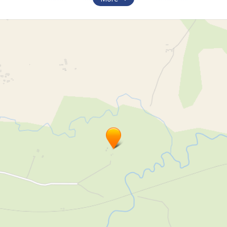
Transporta pakalpojumi
Sertificēts materiāls