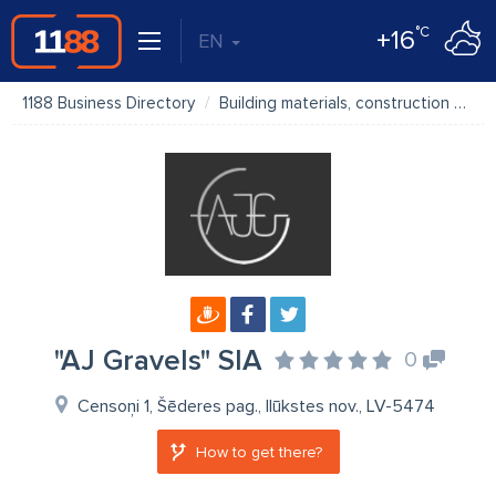
°C
+16
EN
1188 Business Directory
Building materials, construction materials
"AJ Gravels" SIA
0
Censoņi 1, Šēderes pag., Ilūkstes nov., LV-5474
How to get there?