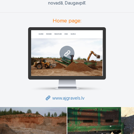
novadā, Daugavpilī.
Home page:
www.ajgravels.lv
www.ajgravels.lv