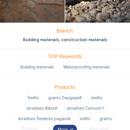
Branch:
Building materials, construction materials
TOP Keywords:
Building materials
Waterproofing materials
Products:
Smilts
grants Daugavpilī
smiltis
atradnes Ilūkstē
atradnes Censoņi 1
atradnes Šederes pagastā
smilts
grants
Šķembas
šķembu maisījumi
Melnzeme
More