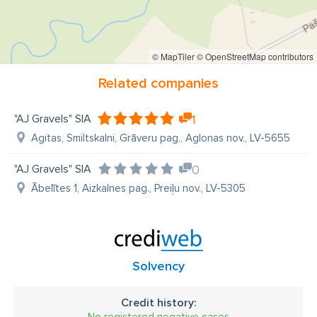
© MapTiler
© OpenStreetMap contributors
Related companies
"AJ Gravels" SIA
1
Agitas, Smiltskalni, Grāveru pag., Aglonas nov., LV-5655
"AJ Gravels" SIA
0
Ābelītes 1, Aizkalnes pag., Preiļu nov., LV-5305
Solvency
Credit history:
No registered negative cases