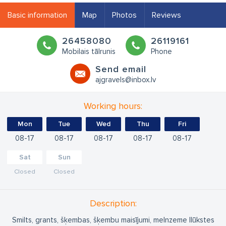
Basic information
Map
Photos
Reviews
26458080
26119161
Mobilais tālrunis
Phone
Send email
ajgravels@inbox.lv
Working hours:
Mon
Tue
Wed
Thu
Fri
08
17
08
17
08
17
08
17
08
17
Sat
Sun
Closed
Closed
Description:
Smilts, grants, šķembas, šķembu maisījumi, melnzeme Ilūkstes