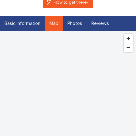
How to get there?
Basic information
Map
Photos
Reviews