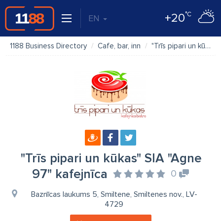
°C
+20
EN
1188 Business Directory
Cafe, bar, inn
"Trīs pipari un kūkas" SIA "Agne 97" kafejnīca
"Trīs pipari un kūkas" SIA "Agne
97" kafejnīca
0
Baznīcas laukums 5, Smiltene, Smiltenes nov., LV-
4729