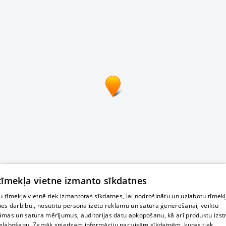
 tīmekļa vietne izmanto sīkdatnes
 tīmekļa vietnē tiek izmantotas sīkdatnes, lai nodrošinātu un uzlabotu tīmek
nes darbību., nosūtītu personalizētu reklāmu un satura ģenerēšanai, veiktu
āmas un satura mērījumus, auditorijas datu apkopošanu, kā arī produktu izst
zlabošanu. Zemāk sniedzam informāciju par visām sīkdatnēm, kuras tiek