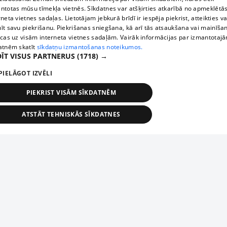
ntotas mūsu tīmekļa vietnēs. Sīkdatnes var atšķirties atkarībā no apmeklētā
rneta vietnes sadaļas. Lietotājam jebkurā brīdī ir iespēja piekrist, atteikties va
īt savu piekrišanu. Piekrišanas sniegšana, kā arī tās atsaukšana vai mainīša
ecas uz visām interneta vietnes sadaļām. Vairāk informācijas par izmantotaj
atnēm skatīt
sīkdatņu izmantošanas noteikumos.
ĪT VISUS PARTNERUS
(1718) →
PIELĀGOT IZVĒLI
PIEKRIST VISĀM SĪKDATNĒM
ATSTĀT TEHNISKĀS SĪKDATNES
TEHNISKĀS/OBLIGĀTĀS
STATISTIKAS
MĒRĶĒŠANA
FUNKCIONĀLĀS
NEKLASIFICĒTĀS
ehniskās/obligātās
Statistikas
Mērķēšana
Funkcionālās
Neklasificēt
niskās/obligātās sīkdatnes nepieciešamas, lai lietotājs varētu brīvi apmeklēt un pārlūk
Add your company