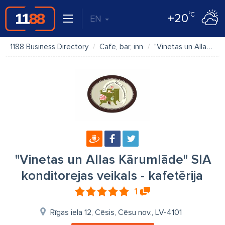
°C
+20
EN
1188 Business Directory
Cafe, bar, inn
"Vinetas un Allas Kārumlāde" SIA konditorejas veikals - kafetērija
"Vinetas un Allas Kārumlāde" SIA
konditorejas veikals - kafetērija
1
Rīgas iela 12, Cēsis, Cēsu nov., LV-4101