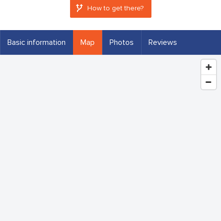
How to get there?
Basic information
Map
Photos
Reviews