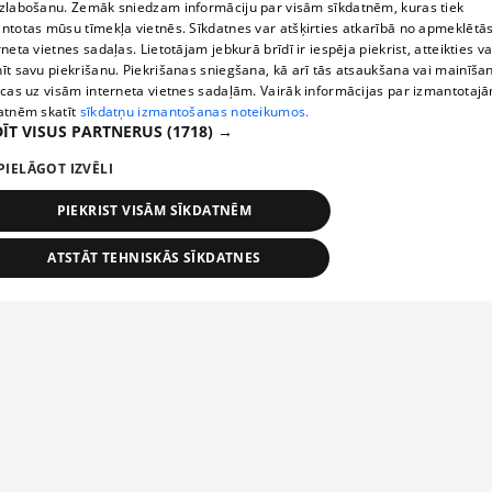
zlabošanu. Zemāk sniedzam informāciju par visām sīkdatnēm, kuras tiek
ntotas mūsu tīmekļa vietnēs. Sīkdatnes var atšķirties atkarībā no apmeklētā
rneta vietnes sadaļas. Lietotājam jebkurā brīdī ir iespēja piekrist, atteikties va
īt savu piekrišanu. Piekrišanas sniegšana, kā arī tās atsaukšana vai mainīša
ecas uz visām interneta vietnes sadaļām. Vairāk informācijas par izmantotaj
atnēm skatīt
sīkdatņu izmantošanas noteikumos.
ĪT VISUS PARTNERUS
(1718) →
PIELĀGOT IZVĒLI
PIEKRIST VISĀM SĪKDATNĒM
ATSTĀT TEHNISKĀS SĪKDATNES
TEHNISKĀS/OBLIGĀTĀS
STATISTIKAS
MĒRĶĒŠANA
FUNKCIONĀLĀS
NEKLASIFICĒTĀS
ehniskās/obligātās
Statistikas
Mērķēšana
Funkcionālās
Neklasificēt
niskās/obligātās sīkdatnes nepieciešamas, lai lietotājs varētu brīvi apmeklēt un pārlūk