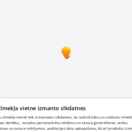
 tīmekļa vietne izmanto sīkdatnes
 tīmekļa vietnē tiek izmantotas sīkdatnes, lai nodrošinātu un uzlabotu tīmek
nes darbību., nosūtītu personalizētu reklāmu un satura ģenerēšanai, veiktu
āmas un satura mērījumus, auditorijas datu apkopošanu, kā arī produktu izst