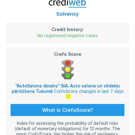
kuteru sēdekļu pāršūšana
ūdens transportu sēdekļu pāršūšana
Solvency
Credit history:
No registered negative cases
Crefo Score
"AutoSalona dizains" SIA, Auto salona un sēdekļu
pāršūšana Tukumā
CrefoScore changes in last 7 days
What is CrefoScore?
Index for assessing the probability of default risks
(default of monetary obligations) for 12 months. The
more CrefoScore, the higher the risk of insolvency.