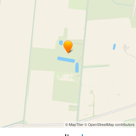
Bag motociklu šūšana
Bag motociklu remonts
motociklu sēdekļu remonts
automašīnas sēdekļu pāršūšana
moto sēdekļu pāršūšana
motociklu sēdekļu pārvilkšana
motociklu sēdekļu formu un dizaina maiņa
motocikla sēdekļa restaurēšana
kvadraciklu sēdekļu restaurācija
kvadraciklu sēdekļu remonts
traktortehnikas sēdekļu pāršūšana
smago automašīnu sēdekļu remonts
pāršūšana
restaurācija
sēdekļu restaurācija
© MapTiler
© OpenStreetMap contributors
automobiļu sēdekļu remonts
laivu sēdekļu pāršūšana