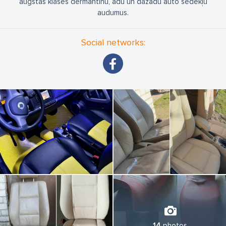
augstas klases dermantīnu, ādu un dažādu auto sēdekļu
audumus.
Social networks:
14
photos