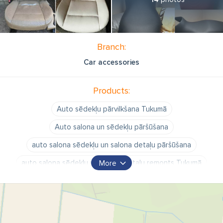
Branch:
Car accessories
Products:
Auto sēdekļu pārvilkšana Tukumā
Auto salona un sēdekļu pāršūšana
auto salona sēdekļu un salona detaļu pāršūšana
auto salona sēdekļu un salona detaļu remonts Tukumā
More
Auto sēdekļu pārvilkšana
stūres pārvilkšana
durvju apšuvumu remonts
auto durvju apšuvumu pārvilkšana