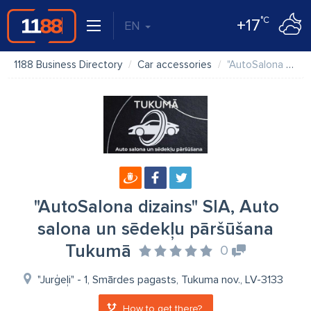
°C
+17
EN
1188 Business Directory
Car accessories
"AutoSalona dizains" SIA, Auto salona un sēdekļu pāršūšana Tukumā
"AutoSalona dizains" SIA, Auto
salona un sēdekļu pāršūšana
Tukumā
0
"Jurģeļi" - 1, Smārdes pagasts, Tukuma nov., LV-3133
How to get there?