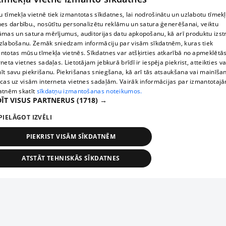
 tīmekļa vietnē tiek izmantotas sīkdatnes, lai nodrošinātu un uzlabotu tīmek
nes darbību., nosūtītu personalizētu reklāmu un satura ģenerēšanai, veiktu
āmas un satura mērījumus, auditorijas datu apkopošanu, kā arī produktu izst
zlabošanu. Zemāk sniedzam informāciju par visām sīkdatnēm, kuras tiek
ntotas mūsu tīmekļa vietnēs. Sīkdatnes var atšķirties atkarībā no apmeklētā
rneta vietnes sadaļas. Lietotājam jebkurā brīdī ir iespēja piekrist, atteikties va
īt savu piekrišanu. Piekrišanas sniegšana, kā arī tās atsaukšana vai mainīša
ecas uz visām interneta vietnes sadaļām. Vairāk informācijas par izmantotaj
atnēm skatīt
sīkdatņu izmantošanas noteikumos.
ĪT VISUS PARTNERUS
(1718) →
PIELĀGOT IZVĒLI
PIEKRIST VISĀM SĪKDATNĒM
ATSTĀT TEHNISKĀS SĪKDATNES
TEHNISKĀS/OBLIGĀTĀS
STATISTIKAS
MĒRĶĒŠANA
FUNKCIONĀLĀS
NEKLASIFICĒTĀS