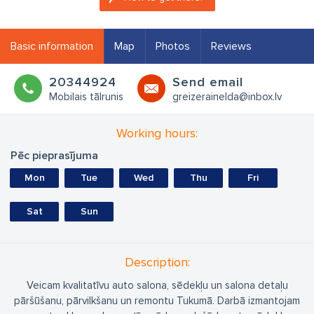
Basic information
Map
Photos
Reviews
20344924
Send email
Mobilais tālrunis
greizerainelda@inbox.lv
Working hours:
Pēc pieprasījuma
Mon
Tue
Wed
Thu
Fri
Sat
Sun
Description:
Veicam kvalitatīvu auto salona, sēdekļu un salona detaļu
pāršūšanu, pārvilkšanu un remontu Tukumā. Darbā izmantojam