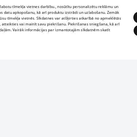
zlabotu tīmekļa vietnes darbību., nosūtītu personalizētu reklāmu un
as datu apkopošanu, kā arī produktu izstrādi un uzlabošanu. Zemāk
su tīmekļa vietnēs. Sīkdatnes var atšķirties atkarībā no apmeklētās
, atteikties vai mainīt savu piekrišanu. Piekrišanas sniegšana, kā arī
adaļām. Vairāk informācijas par izmantotajām sīkdatnēm skatīt
ĒRĶĒŠANA
FUNKCIONĀLĀS
NEKLASIFICĒTĀS
Reproduction, o
obligātās
Statistikas
Mērķēšana
Funkcionālās
Neklasificētās
parts or the i
parts of informa
eklēt un pārlūkot tīmekļa vietni un izmantot tās piedāvātās iespējas. Bez šīm sīkdatnēm 
Also automatic
ies
In the cinemas
of any materia
rains,
TV program
strictly forbid
ksts
tional schedules
website.
Contract rules
ēja norādītais identifikators
ets
360 Ziņas kontakti
īkfails tiek izmantots, lai saglabātu lietotāja piekrišanas statusu sīkdatnēm pašreizējā 
ckets