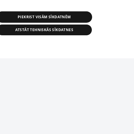
PIEKRIST VISĀM SĪKDATNĒM
ATSTĀT TEHNISKĀS SĪKDATNES
r distribution of 1188 database, its
nformation contained in the database, or
tion in any form is strictly prohibited.
tīmekļa vietne nevarēs pilnvērtīgi darboties un sniegt
 download is prohibited. Reproduction
l published on the website 1188 is
den without the editorial license of 1188
domēnā.