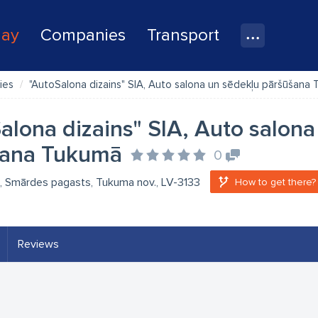
lay
Companies
Transport
ies
"AutoSalona dizains" SIA, Auto salona un sēdekļu pāršūšana
alona dizains" SIA, Auto salona
šana Tukumā
0
- 1, Smārdes pagasts, Tukuma nov., LV-3133
How to get there?
Reviews