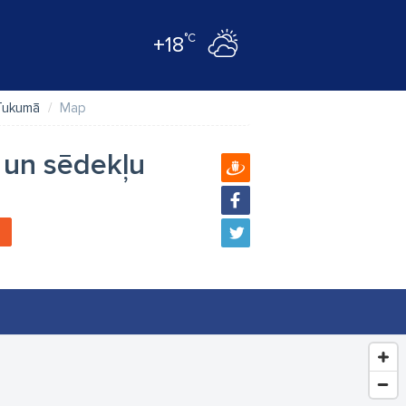
°C
+18
 Tukumā
Map
 un sēdekļu