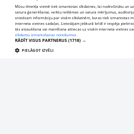
Mūsu tīmekļa vietnē tiek izmantotas sīkdatnes, lai nodrošinātu un u
satura ģenerēšanai, veiktu reklāmas un satura mērījumus, auditorij
sniedzam informāciju par visām sīkdatnēm, kuras tiek izmantotas mū
interneta vietnes sadaļas. Lietotājam jebkurā brīdī ir iespēja piekrist
tās atsaukšana vai mainīšana attiecas uz visām interneta vietnes s
sīkdatņu izmantošanas noteikumos.
RĀDĪT VISUS PARTNERUS
(1718) →
PIELĀGOT IZVĒLI
TEHNISKĀS/OBLIGĀTĀS
STATISTIKAS
M
Tehniskās/
Tehniskās/obligātās sīkdatnes nepieciešamas, lai lietotājs varētu brīvi apm
lietotājam nepieciešamo informāciju.
About us
Compan
Nodrošinātājs
/
Darbības
Advertisement
Buses, t
Nosaukums
Apra
Domēns
ilgums
interna
For business
delfi-adid
delfi.lv
1 gads
Izdev
Bus tick
Tariffs
gdpr
measureadv.com
59
Šis s
Train ti