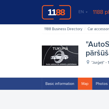
1188 p
EN
1188 Business Directory
Car accessor
"AutoS
pāršū
"Jurģeļi" 
Basic information
Map
Photos