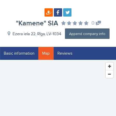
"Kamene" SIA
0
Ezera iela 22, Rīga, LV-1034
Append company info
Basic information
Map
Reviews