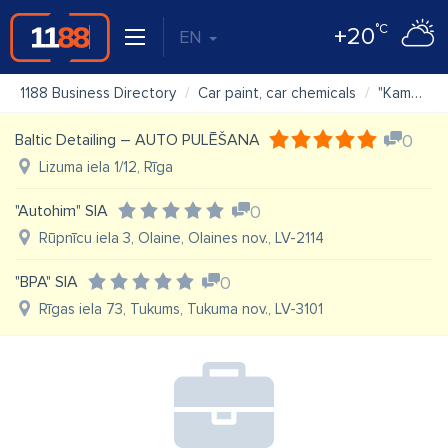
°C
+20
EN
1188 Business Directory
Car paint, car chemicals
"Kamene" SIA
Baltic Detailing – AUTO PULĒŠANA
0
Lizuma iela 1/12, Rīga
"Autohim" SIA
0
Rūpnīcu iela 3, Olaine, Olaines nov., LV-2114
"BPA" SIA
0
Rīgas iela 73, Tukums, Tukuma nov., LV-3101