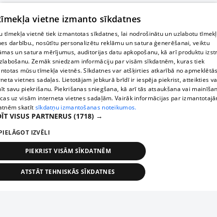
 tīmekļa vietne izmanto sīkdatnes
 tīmekļa vietnē tiek izmantotas sīkdatnes, lai nodrošinātu un uzlabotu tīmek
nes darbību., nosūtītu personalizētu reklāmu un satura ģenerēšanai, veiktu
āmas un satura mērījumus, auditorijas datu apkopošanu, kā arī produktu izst
zlabošanu. Zemāk sniedzam informāciju par visām sīkdatnēm, kuras tiek
ntotas mūsu tīmekļa vietnēs. Sīkdatnes var atšķirties atkarībā no apmeklētā
rneta vietnes sadaļas. Lietotājam jebkurā brīdī ir iespēja piekrist, atteikties va
īt savu piekrišanu. Piekrišanas sniegšana, kā arī tās atsaukšana vai mainīša
ecas uz visām interneta vietnes sadaļām. Vairāk informācijas par izmantotaj
atnēm skatīt
sīkdatņu izmantošanas noteikumos.
ĪT VISUS PARTNERUS
(1718) →
PIELĀGOT IZVĒLI
PIEKRIST VISĀM SĪKDATNĒM
ATSTĀT TEHNISKĀS SĪKDATNES
TEHNISKĀS/OBLIGĀTĀS
STATISTIKAS
MĒRĶĒŠANA