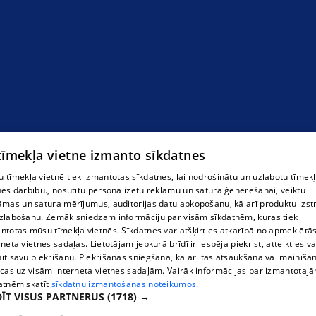
 tīmekļa vietne izmanto sīkdatnes
 tīmekļa vietnē tiek izmantotas sīkdatnes, lai nodrošinātu un uzlabotu tīmek
nes darbību., nosūtītu personalizētu reklāmu un satura ģenerēšanai, veiktu
āmas un satura mērījumus, auditorijas datu apkopošanu, kā arī produktu izst
zlabošanu. Zemāk sniedzam informāciju par visām sīkdatnēm, kuras tiek
ntotas mūsu tīmekļa vietnēs. Sīkdatnes var atšķirties atkarībā no apmeklētā
rneta vietnes sadaļas. Lietotājam jebkurā brīdī ir iespēja piekrist, atteikties va
īt savu piekrišanu. Piekrišanas sniegšana, kā arī tās atsaukšana vai mainīša
ecas uz visām interneta vietnes sadaļām. Vairāk informācijas par izmantotaj
atnēm skatīt
sīkdatņu izmantošanas noteikumos.
ĪT VISUS PARTNERUS
(1718) →