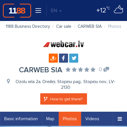
°C
+12
EN
1188 Business Directory
Car sale
CARWEB SIA
Photos
CARWEB SIA
0
Ozolu iela 2a, Dreiliņi, Stopiņu pag., Stopiņu nov., LV-
2130
How to get there?
Basic information
Map
Photos
Videos