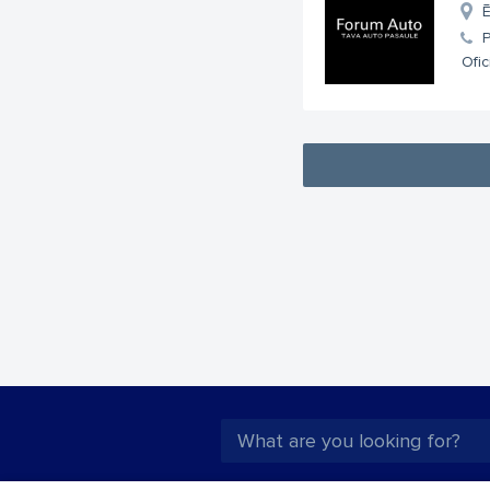
Ē
Ofic