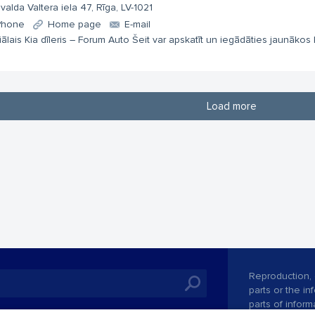
valda Valtera iela 47, Rīga, LV-1021
Phone
Home page
E-mail
iālais Kia dīleris – Forum Auto Šeit var apskatīt un iegādāties jaunākos 
Load more
Reproduction, o
parts or the i
parts of informa