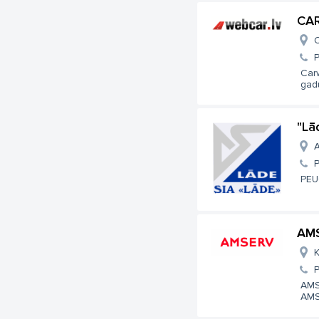
CA
O
Carw
gadu
"Lā
A
PEU
AM
K
AMS
AMS