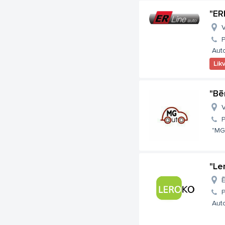
"ER
V
Aut
Lik
"Bē
V
"MG 
"Le
Ē
Auto