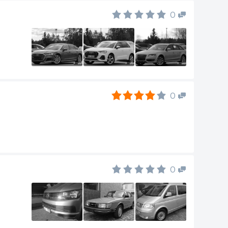
0
0
0