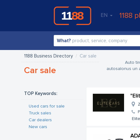
1188 p
EN
What?
1188 Business Directory
Car sale
Auto ti
Car sale
autosalonus un a
TOP Keywords:
"Eli
Z
Used cars for sale
Truck sales
Elit
Car dealers
New cars
ADA