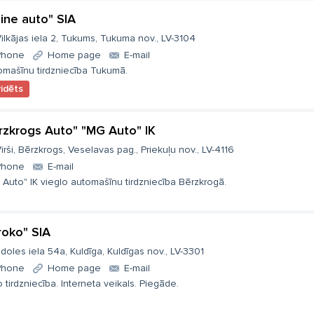
line auto" SIA
ilkājas iela 2, Tukums, Tukuma nov., LV-3104
Phone
Home page
E-mail
omašīnu tirdzniecība Tukumā.
vidēts
rzkrogs Auto" "MG Auto" IK
irši, Bērzkrogs, Veselavas pag., Priekuļu nov., LV-4116
Phone
E-mail
Auto" IK vieglo automašīnu tirdzniecība Bērzkrogā.
roko" SIA
doles iela 54a, Kuldīga, Kuldīgas nov., LV-3301
Phone
Home page
E-mail
 tirdzniecība. Interneta veikals. Piegāde.