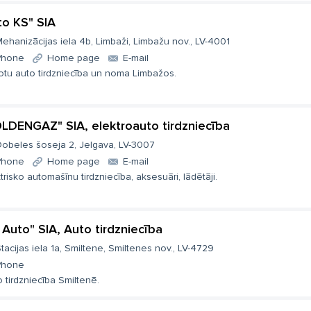
to KS" SIA
ehanizācijas iela 4b, Limbaži, Limbažu nov., LV-4001
Phone
Home page
E-mail
totu auto tirdzniecība un noma Limbažos.
LDENGAZ" SIA, elektroauto tirdzniecība
obeles šoseja 2, Jelgava, LV-3007
Phone
Home page
E-mail
trisko automašīnu tirdzniecība, aksesuāri, lādētāji.
 Auto" SIA, Auto tirdzniecība
tacijas iela 1a, Smiltene, Smiltenes nov., LV-4729
Phone
 tirdzniecība Smiltenē.