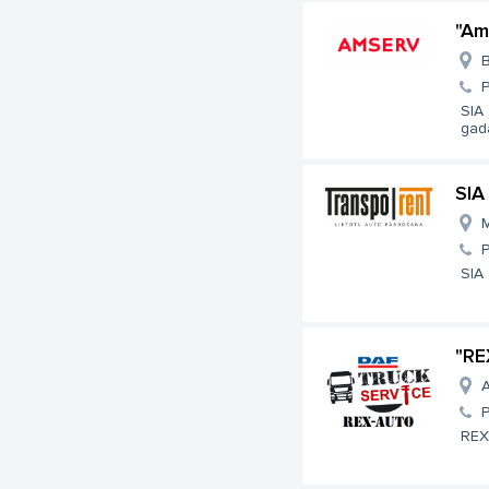
"Am
B
SIA
gada
SIA
M
SIA 
"RE
A
REX 