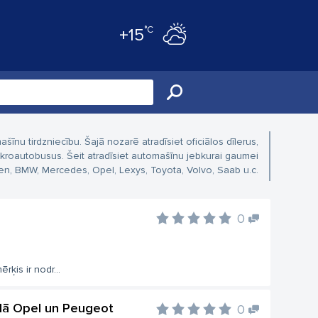
°C
+15
nu tirdzniecību. Šajā nozarē atradīsiet oficiālos dīlerus,
kroautobusus. Šeit atradīsiet automašīnu jebkurai gaumei
en, BMW, Mercedes, Opel, Lexys, Toyota, Volvo, Saab u.c.
0
rķis ir nodr...
ā Opel un Peugeot
0