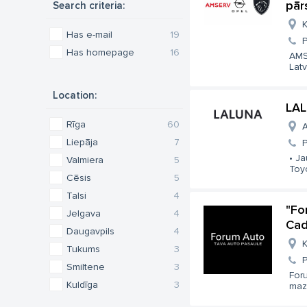
pār
Search criteria:
K
Has e-mail
19
Has homepage
16
AMS
Latv
Location:
LAL
Rīga
60
A
Liepāja
7
• Ja
Valmiera
5
Toyo
Cēsis
5
Talsi
4
"Fo
Jelgava
4
Cad
Daugavpils
4
K
Tukums
3
Smiltene
3
Foru
Kuldīga
3
mazl