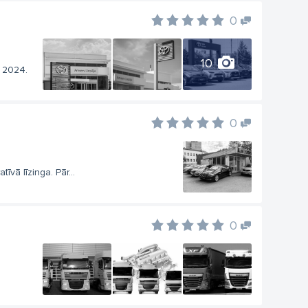
0
10
r 2024.
0
vā līzinga. Pār...
0