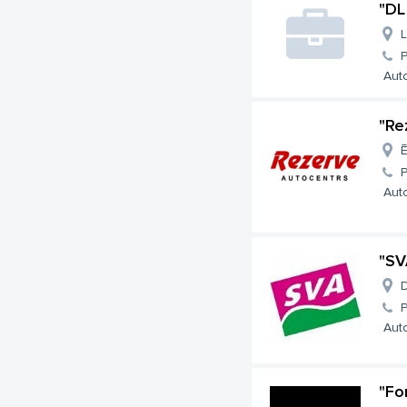
"DL
L
Auto
"Re
Ē
Auto
"SV
D
Auto
"Fo