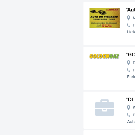
"Au
M
Lie
"GO
D
Elek
"DL
S
Auto