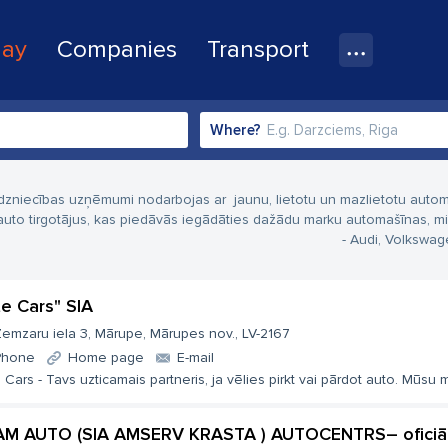
lay
Companies
Transport
Where?
rdzniecības uzņēmumi nodarbojas ar jaunu, lietotu un mazlietotu automašī
uto tirgotājus, kas piedāvās iegādāties dažādu marku automašīnas, mi
- Audi, Volkswag
te Cars" SIA
emzaru iela 3, Mārupe, Mārupes nov., LV-2167
Phone
Home page
E-mail
e Cars - Tavs uzticamais partneris, ja vēlies pirkt vai pārdot auto. Mūsu mē
M AUTO (SIA AMSERV KRASTA ) AUTOCENTRS– oficiāl