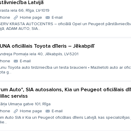
stāvniecība Latvijā
rasta iela 66, Rīga, LV-1019
Phone
Home page
E-mail
ERV KRASTA AUTOCENTRS – oficiālā Opel un Peugeot pārstāvniecīb
ijā; ADAM AUTO, SIA...
UNA oficiālais Toyota dīleris – Jēkabpilī
ndreja Pormaļa iela 40, Jēkabpils, LV-5201
Phone
E-mail
unu Toyota auto tirdzniecība un testa braucieni • Mazlietoti auto ar ofi
ta g...
rum Auto", SIA autosalons, Kia un Peugeot oficiālais dīle
illac serviss
ārļa Ulmaņa gatve 101, Rīga
Phone
Home page
E-mail
m Auto SIA ir Kia un Peugeot oficiālais dīleris Latvijā, kas specializējas
ie...