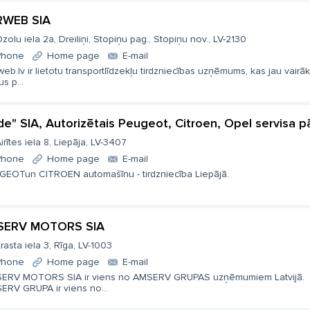
RWEB SIA
zolu iela 2a, Dreiliņi, Stopiņu pag., Stopiņu nov., LV-2130
Phone
Home page
E-mail
eb.lv ir lietotu transportlīdzekļu tirdzniecības uzņēmums, kas jau vairā
s p...
de" SIA, Autorizētais Peugeot, Citroen, Opel servisa pā
irītes iela 8, Liepāja, LV-3407
Phone
Home page
E-mail
GEOTun CITROEN automašīnu - tirdzniecība Liepājā.
SERV MOTORS SIA
rasta iela 3, Rīga, LV-1003
Phone
Home page
E-mail
ERV MOTORS SIA ir viens no AMSERV GRUPAS uzņēmumiem Latvijā.
ERV GRUPA ir viens no...