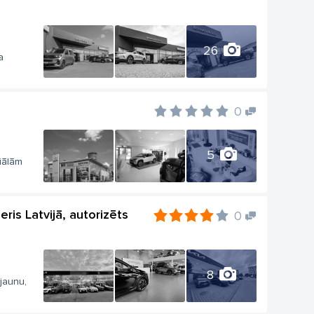
26
a
0
5
ciālām
ris Latvijā, autorizēts
0
8
 jaunu,