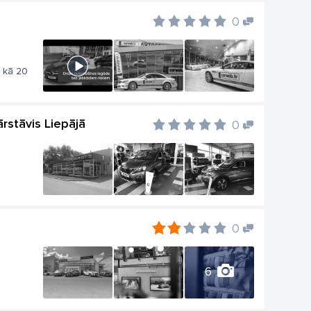
0
k kā 20
rstāvis Liepājā
0
0
6