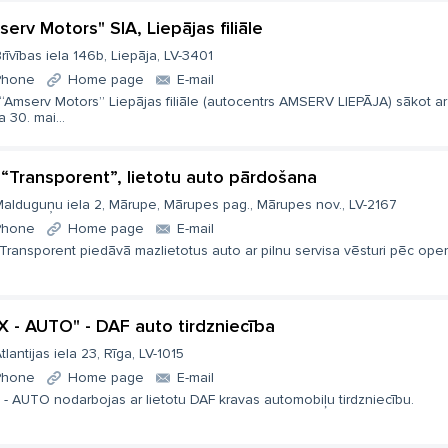
serv Motors" SIA, Liepājas filiāle
rīvības iela 146b, Liepāja, LV-3401
Phone
Home page
E-mail
 “Amserv Motors” Liepājas filiāle (autocentrs AMSERV LIEPĀJA) sākot a
 30. mai...
 “Transporent”, lietotu auto pārdošana
alduguņu iela 2, Mārupe, Mārupes pag., Mārupes nov., LV-2167
Phone
Home page
E-mail
Transporent piedāvā mazlietotus auto ar pilnu servisa vēsturi pēc operatī
X - AUTO" - DAF auto tirdzniecība
tlantijas iela 23, Rīga, LV-1015
Phone
Home page
E-mail
- AUTO nodarbojas ar lietotu DAF kravas automobiļu tirdzniecību.