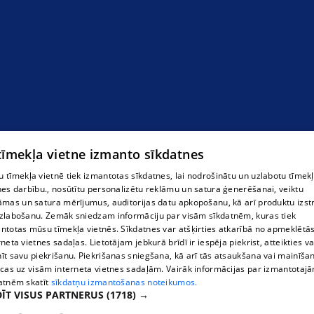
 tīmekļa vietne izmanto sīkdatnes
 tīmekļa vietnē tiek izmantotas sīkdatnes, lai nodrošinātu un uzlabotu tīmek
nes darbību., nosūtītu personalizētu reklāmu un satura ģenerēšanai, veiktu
āmas un satura mērījumus, auditorijas datu apkopošanu, kā arī produktu izst
zlabošanu. Zemāk sniedzam informāciju par visām sīkdatnēm, kuras tiek
ntotas mūsu tīmekļa vietnēs. Sīkdatnes var atšķirties atkarībā no apmeklētā
rneta vietnes sadaļas. Lietotājam jebkurā brīdī ir iespēja piekrist, atteikties va
īt savu piekrišanu. Piekrišanas sniegšana, kā arī tās atsaukšana vai mainīša
ecas uz visām interneta vietnes sadaļām. Vairāk informācijas par izmantotaj
atnēm skatīt
sīkdatņu izmantošanas noteikumos.
ĪT VISUS PARTNERUS
(1718) →