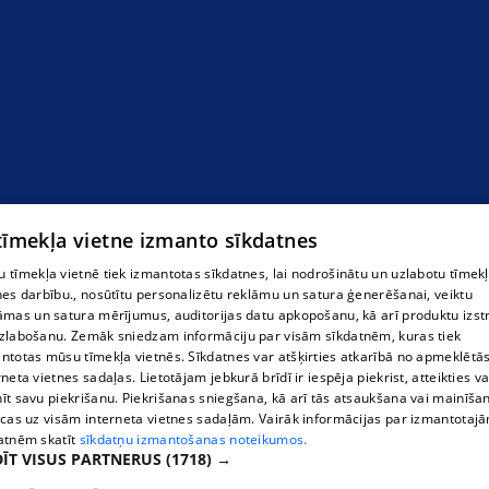
 tīmekļa vietne izmanto sīkdatnes
 tīmekļa vietnē tiek izmantotas sīkdatnes, lai nodrošinātu un uzlabotu tīmek
nes darbību., nosūtītu personalizētu reklāmu un satura ģenerēšanai, veiktu
āmas un satura mērījumus, auditorijas datu apkopošanu, kā arī produktu izst
Automašīnu tirdzniecība Kuldīgā
zlabošanu. Zemāk sniedzam informāciju par visām sīkdatnēm, kuras tiek
ntotas mūsu tīmekļa vietnēs. Sīkdatnes var atšķirties atkarībā no apmeklētā
rneta vietnes sadaļas. Lietotājam jebkurā brīdī ir iespēja piekrist, atteikties va
īt savu piekrišanu. Piekrišanas sniegšana, kā arī tās atsaukšana vai mainīša
ecas uz visām interneta vietnes sadaļām. Vairāk informācijas par izmantotaj
atnēm skatīt
sīkdatņu izmantošanas noteikumos.
ĪT VISUS PARTNERUS
(1718) →