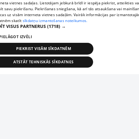
rneta vietnes sadaļas. Lietotājam jebkurā brīdī ir iespēja piekrist, atteikties va
īt savu piekrišanu. Piekrišanas sniegšana, kā arī tās atsaukšana vai mainīša
ecas uz visām interneta vietnes sadaļām. Vairāk informācijas par izmantotaj
atnēm skatīt
sīkdatņu izmantošanas noteikumos.
ĪT VISUS PARTNERUS
(1718) →
PIELĀGOT IZVĒLI
PIEKRIST VISĀM SĪKDATNĒM
ATSTĀT TEHNISKĀS SĪKDATNES
TEHNISKĀS/OBLIGĀTĀS
STATISTIKAS
MĒRĶĒŠANA
FUNKCIONĀLĀS
NEKLASIFICĒTĀS
ehniskās/obligātās
Statistikas
Mērķēšana
Funkcionālās
Neklasificēt
niskās/obligātās sīkdatnes nepieciešamas, lai lietotājs varētu brīvi apmeklēt un pārlūk
Add your company
ekļa vietni un izmantot tās piedāvātās iespējas. Bez šīm sīkdatnēm tīmekļa vietne neva
nvērtīgi darboties un sniegt lietotājam nepieciešamo informāciju.