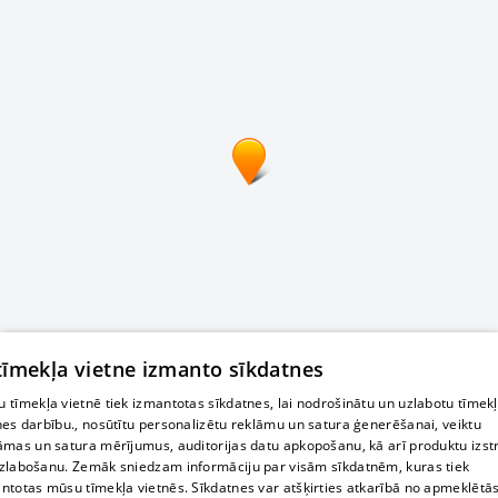
 tīmekļa vietne izmanto sīkdatnes
 tīmekļa vietnē tiek izmantotas sīkdatnes, lai nodrošinātu un uzlabotu tīmek
nes darbību., nosūtītu personalizētu reklāmu un satura ģenerēšanai, veiktu
āmas un satura mērījumus, auditorijas datu apkopošanu, kā arī produktu izst
zlabošanu. Zemāk sniedzam informāciju par visām sīkdatnēm, kuras tiek
ntotas mūsu tīmekļa vietnēs. Sīkdatnes var atšķirties atkarībā no apmeklētā