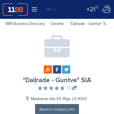
°C
+21
EN
1188 Business Directory
Ceramic
"Daiļrade - Guntve" SIA
"Daiļrade - Guntve" SIA
0
Maskavas iela 43, Rīga, LV-1003
Append company info