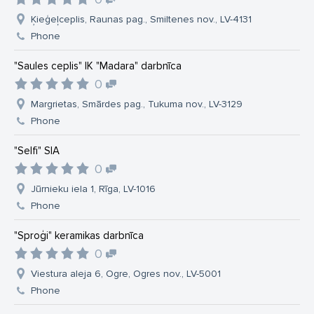
Ķieģeļceplis, Raunas pag., Smiltenes nov., LV-4131
Phone
"Saules ceplis" IK "Madara" darbnīca
0
Margrietas, Smārdes pag., Tukuma nov., LV-3129
Phone
"Selfi" SIA
0
Jūrnieku iela 1, Rīga, LV-1016
Phone
"Sproģi" keramikas darbnīca
0
Viestura aleja 6, Ogre, Ogres nov., LV-5001
Phone