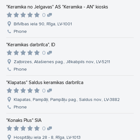
"Keramika no Jelgavas" AS "Keramika - AN" kiosks
0
Brīvības iela 90, Rīga, LV-1001
Phone
"Keramikas darbnīca", ID
0
Zaļbirzes, Atašienes pag., Jēkabpils nov., LV-5211
Phone
"Klapatas" Saldus keramikas darbnīca
0
Klapatas, Pampāļi, Pampāļu pag., Saldus nov., LV-3882
Phone
"Konaks Plus" SIA
0
Hospitāļu iela 28 - 8, Rīga, LV-1013