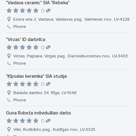
"Vaidava ceramic" SIA "Rebeka"
0
Ezera iela 2, Vaidava, Vaidavas pag., Valmieras nov., LV-4228
Phone
"Virzas" ID darbnīca
0
Virzas, Paplaka, Virgas pag., Dienvidkurzemes nov., LV-3433
Phone
"Ķīpsalas keramika" SIA studija
0
Balasta dambis 34, Rīga, LV-1048
Phone
Guna Rubeža individuālais darbs
0
Vilki, Rudbāržu pag., Kuldīgas nov., LV-3325