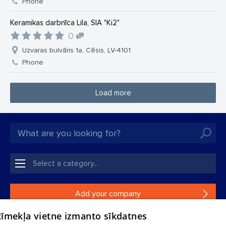
Phone
Keramikas darbnīca Lila, SIA "Ki2"
0
Uzvaras bulvāris 1a, Cēsis, LV-4101
Phone
Load more
Add your company
 tīmekļa vietne izmanto sīkdatnes
If your company is not in our database, please fill in a
simple form.