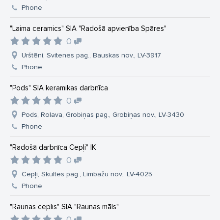
Phone
"Laima ceramics" SIA "Radošā apvienība Spāres"
0
Urštēni, Svitenes pag., Bauskas nov., LV-3917
Phone
"Pods" SIA keramikas darbnīca
0
Pods, Rolava, Grobiņas pag., Grobiņas nov., LV-3430
Phone
"Radošā darbnīca Cepļi" IK
0
Cepļi, Skultes pag., Limbažu nov., LV-4025
Phone
"Raunas ceplis" SIA "Raunas māls"
0