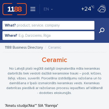
°C
+24
EN
What?
Where?
1188 Business Directory
Ceramic
Ceramic
No Latvijā plaši iegūtā dabīgā izejmateriāla māla keramikas
darbnīcās tiek veidoti dažādi keramiskie trauki – podi, krūzes,
šķīvji, vāzes, suvenīri. Porcelāna izstrādājumu ražošana un to
darināšana ir īpaši izsmalcināts keramikas veids. Keramikas
darbnīcas piedāvā ar ražošanas procesu iepazīties arī klātienē
- dodoties ekskursijās.
"Amatu studija"Aka"" SIA "Rannija"