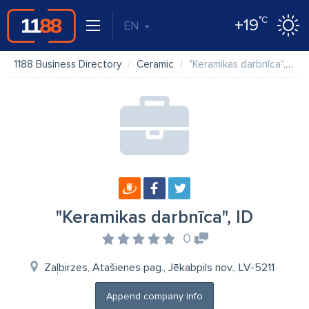
°C
+19
EN
1188 Business Directory
Ceramic
"Keramikas darbnīca", ID
"Keramikas darbnīca", ID
0
Zaļbirzes, Atašienes pag., Jēkabpils nov., LV-5211
Append company info