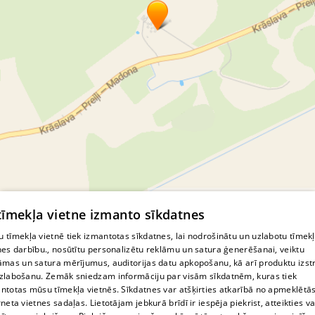
© MapTiler
© OpenStreetMap contributors
 tīmekļa vietne izmanto sīkdatnes
 tīmekļa vietnē tiek izmantotas sīkdatnes, lai nodrošinātu un uzlabotu tīmek
nes darbību., nosūtītu personalizētu reklāmu un satura ģenerēšanai, veiktu
āmas un satura mērījumus, auditorijas datu apkopošanu, kā arī produktu izst
zlabošanu. Zemāk sniedzam informāciju par visām sīkdatnēm, kuras tiek
ntotas mūsu tīmekļa vietnēs. Sīkdatnes var atšķirties atkarībā no apmeklētā
rneta vietnes sadaļas. Lietotājam jebkurā brīdī ir iespēja piekrist, atteikties va