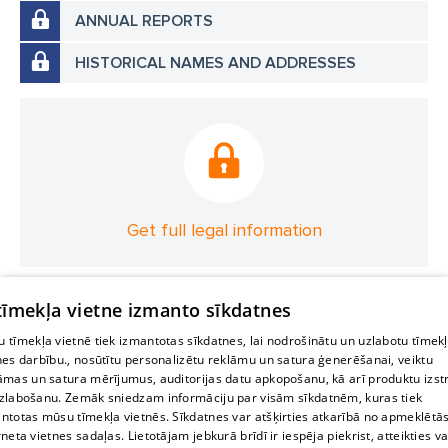
ANNUAL REPORTS
HISTORICAL NAMES AND ADDRESSES
Get full legal information
 tīmekļa vietne izmanto sīkdatnes
 tīmekļa vietnē tiek izmantotas sīkdatnes, lai nodrošinātu un uzlabotu tīmek
nes darbību., nosūtītu personalizētu reklāmu un satura ģenerēšanai, veiktu
āmas un satura mērījumus, auditorijas datu apkopošanu, kā arī produktu izst
zlabošanu. Zemāk sniedzam informāciju par visām sīkdatnēm, kuras tiek
ntotas mūsu tīmekļa vietnēs. Sīkdatnes var atšķirties atkarībā no apmeklētā
rneta vietnes sadaļas. Lietotājam jebkurā brīdī ir iespēja piekrist, atteikties va