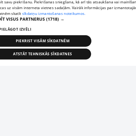
īt savu piekrišanu. Piekrišanas sniegšana, kā arī tās atsaukšana vai mainīša
ecas uz visām interneta vietnes sadaļām. Vairāk informācijas par izmantotaj
atnēm skatīt
sīkdatņu izmantošanas noteikumos.
ĪT VISUS PARTNERUS
(1718) →
PIELĀGOT IZVĒLI
PIEKRIST VISĀM SĪKDATNĒM
ATSTĀT TEHNISKĀS SĪKDATNES
TEHNISKĀS/OBLIGĀTĀS
STATISTIKAS
MĒRĶĒŠANA
FUNKCIONĀLĀS
NEKLASIFICĒTĀS
ehniskās/obligātās
Statistikas
Mērķēšana
Funkcionālās
Neklasificēt
niskās/obligātās sīkdatnes nepieciešamas, lai lietotājs varētu brīvi apmeklēt un pārlūk
Add your company
ekļa vietni un izmantot tās piedāvātās iespējas. Bez šīm sīkdatnēm tīmekļa vietne neva
nvērtīgi darboties un sniegt lietotājam nepieciešamo informāciju.
If your company is not in our database, please fill in a