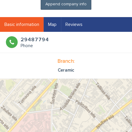
Append company info
Basic information
Map
Reviews
29487794
Phone
Branch:
Ceramic