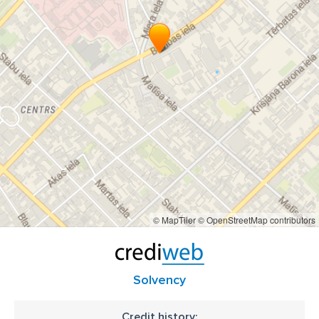
© MapTiler
© OpenStreetMap contributors
Solvency
Credit history: