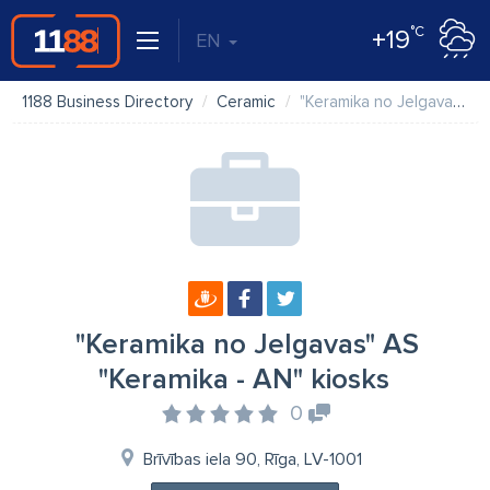
°C
+19
EN
1188 Business Directory
Ceramic
"Keramika no Jelgavas" AS "Keramika - AN" kiosks
"Keramika no Jelgavas" AS
"Keramika - AN" kiosks
0
Brīvības iela 90, Rīga, LV-1001