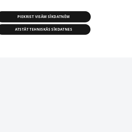
PIEKRIST VISĀM SĪKDATNĒM
ATSTĀT TEHNISKĀS SĪKDATNES
r distribution of 1188 database, its
nformation contained in the database, or
tion in any form is strictly prohibited.
tīmekļa vietne nevarēs pilnvērtīgi darboties un sniegt
 download is prohibited. Reproduction
l published on the website 1188 is
den without the editorial license of 1188
domēnā.