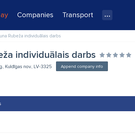
lay
Companies
Transport
una Rubeža individuālais darbs
ža individuālais darbs
g., Kuldīgas nov., LV-3325
Append company info
s