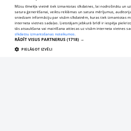
Mūsu tīmekļa vietnē tiek izmantotas sīkdatnes, lai nodrošinātu un u
satura ģenerēšanai, veiktu reklāmas un satura mērījumus, auditorij
sniedzam informāciju par visām sīkdatnēm, kuras tiek izmantotas mū
interneta vietnes sadaļas. Lietotājam jebkurā brīdī ir iespēja piekrist
tās atsaukšana vai mainīšana attiecas uz visām interneta vietnes s
sīkdatņu izmantošanas noteikumos.
RĀDĪT VISUS PARTNERUS
(1718) →
PIELĀGOT IZVĒLI
TEHNISKĀS/OBLIGĀTĀS
STATISTIKAS
M
Tehniskās/
Tehniskās/obligātās sīkdatnes nepieciešamas, lai lietotājs varētu brīvi apm
lietotājam nepieciešamo informāciju.
About us
Compan
Nodrošinātājs
/
Darbības
Advertisement
Buses, t
Nosaukums
Apra
Domēns
ilgums
interna
For business
delfi-adid
delfi.lv
1 gads
Izdev
Bus tick
Tariffs
gdpr
measureadv.com
59
Šis s
Train ti