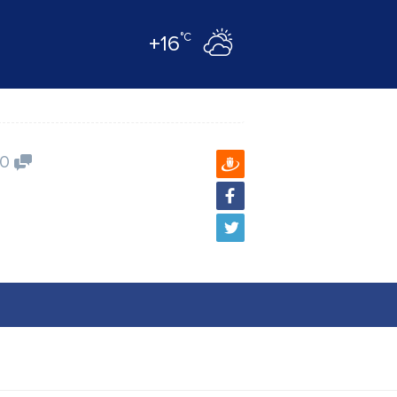
°C
+16
0