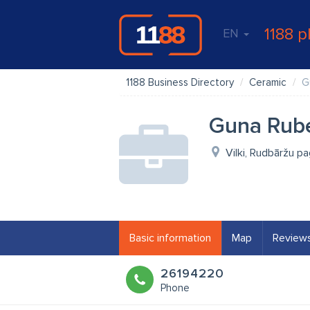
1188 p
EN
1188 Business Directory
Ceramic
G
Guna Rube
Vilki, Rudbāržu pa
Basic information
Map
Review
26194220
Phone