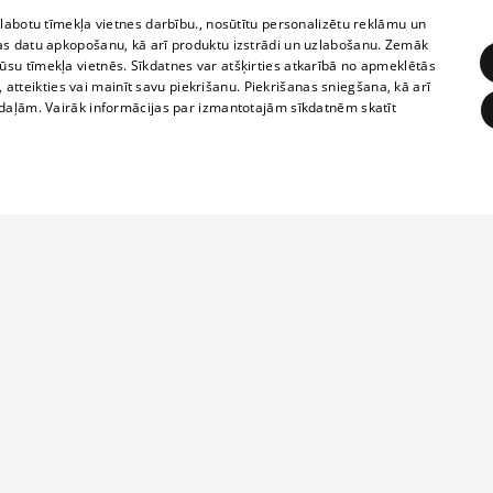
zlabotu tīmekļa vietnes darbību., nosūtītu personalizētu reklāmu un
as datu apkopošanu, kā arī produktu izstrādi un uzlabošanu. Zemāk
su tīmekļa vietnēs. Sīkdatnes var atšķirties atkarībā no apmeklētās
, atteikties vai mainīt savu piekrišanu. Piekrišanas sniegšana, kā arī
adaļām. Vairāk informācijas par izmantotajām sīkdatnēm skatīt
ĒRĶĒŠANA
FUNKCIONĀLĀS
NEKLASIFICĒTĀS
Reproduction, o
obligātās
Statistikas
Mērķēšana
Funkcionālās
Neklasificētās
parts or the i
parts of informa
eklēt un pārlūkot tīmekļa vietni un izmantot tās piedāvātās iespējas. Bez šīm sīkdatnēm 
Also automatic
ies
In the cinemas
of any materia
rains,
TV program
strictly forbid
ksts
tional schedules
website.
Contract rules
ēja norādītais identifikators
ets
360 Ziņas kontakti
īkfails tiek izmantots, lai saglabātu lietotāja piekrišanas statusu sīkdatnēm pašreizējā 
ckets