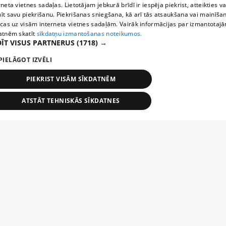
rneta vietnes sadaļas. Lietotājam jebkurā brīdī ir iespēja piekrist, atteikties va
īt savu piekrišanu. Piekrišanas sniegšana, kā arī tās atsaukšana vai mainīša
ecas uz visām interneta vietnes sadaļām. Vairāk informācijas par izmantotaj
atnēm skatīt
sīkdatņu izmantošanas noteikumos.
ĪT VISUS PARTNERUS
(1718) →
PIELĀGOT IZVĒLI
PIEKRIST VISĀM SĪKDATNĒM
ATSTĀT TEHNISKĀS SĪKDATNES
TEHNISKĀS/OBLIGĀTĀS
STATISTIKAS
MĒRĶĒŠANA
FUNKCIONĀLĀS
NEKLASIFICĒTĀS
ehniskās/obligātās
Statistikas
Mērķēšana
Funkcionālās
Neklasificēt
niskās/obligātās sīkdatnes nepieciešamas, lai lietotājs varētu brīvi apmeklēt un pārlūk
Add your company
ekļa vietni un izmantot tās piedāvātās iespējas. Bez šīm sīkdatnēm tīmekļa vietne neva
nvērtīgi darboties un sniegt lietotājam nepieciešamo informāciju.