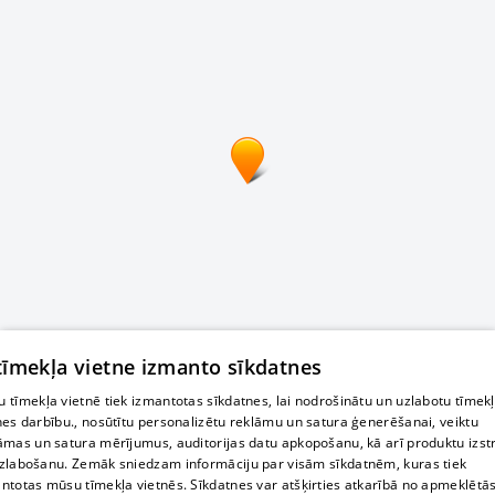
 tīmekļa vietne izmanto sīkdatnes
 tīmekļa vietnē tiek izmantotas sīkdatnes, lai nodrošinātu un uzlabotu tīmek
nes darbību., nosūtītu personalizētu reklāmu un satura ģenerēšanai, veiktu
āmas un satura mērījumus, auditorijas datu apkopošanu, kā arī produktu izst
zlabošanu. Zemāk sniedzam informāciju par visām sīkdatnēm, kuras tiek
ntotas mūsu tīmekļa vietnēs. Sīkdatnes var atšķirties atkarībā no apmeklētā