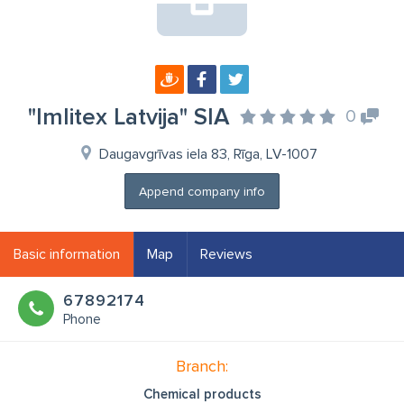
"Imlitex Latvija" SIA
0
Daugavgrīvas iela 83, Rīga, LV-1007
Append company info
Basic information
Map
Reviews
67892174
Phone
Branch:
Chemical products