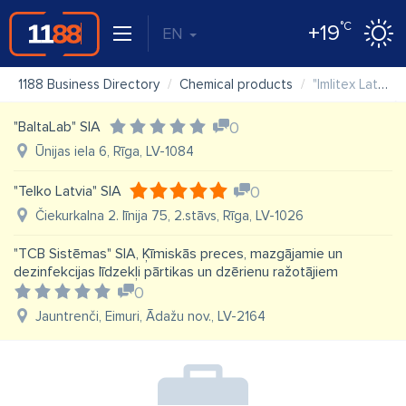
°C
+19
EN
1188 Business Directory
Chemical products
"Imlitex Latvija" SIA
"BaltaLab" SIA
0
Ūnijas iela 6, Rīga, LV-1084
"Telko Latvia" SIA
0
Čiekurkalna 2. līnija 75, 2.stāvs, Rīga, LV-1026
"TCB Sistēmas" SIA, Ķīmiskās preces, mazgājamie un
dezinfekcijas līdzekļi pārtikas un dzērienu ražotājiem
0
Jauntrenči, Eimuri, Ādažu nov., LV-2164