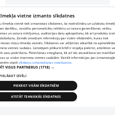
 tīmekļa vietne izmanto sīkdatnes
 tīmekļa vietnē tiek izmantotas sīkdatnes, lai nodrošinātu un uzlabotu tīmek
nes darbību., nosūtītu personalizētu reklāmu un satura ģenerēšanai, veiktu
āmas un satura mērījumus, auditorijas datu apkopošanu, kā arī produktu izst
zlabošanu. Zemāk sniedzam informāciju par visām sīkdatnēm, kuras tiek
ntotas mūsu tīmekļa vietnēs. Sīkdatnes var atšķirties atkarībā no apmeklētā
rneta vietnes sadaļas. Lietotājam jebkurā brīdī ir iespēja piekrist, atteikties va
īt savu piekrišanu. Piekrišanas sniegšana, kā arī tās atsaukšana vai mainīša
ecas uz visām interneta vietnes sadaļām. Vairāk informācijas par izmantotaj
atnēm skatīt
sīkdatņu izmantošanas noteikumos.
ĪT VISUS PARTNERUS
(1718) →
PIELĀGOT IZVĒLI
PIEKRIST VISĀM SĪKDATNĒM
ATSTĀT TEHNISKĀS SĪKDATNES
TEHNISKĀS/OBLIGĀTĀS
STATISTIKAS
MĒRĶĒŠANA