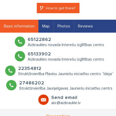
How to get there?
Basic information
Map
Photos
Reviews
65122862
Aizkraukles novada Interešu izglītības centrs
65133902
Aizkraukles novada Interešu izglītības centrs
22354812
Struktūrvienība Pļaviņu Jauniešu iniciatīvu centrs “Ideja”
27486202
Struktūrvienība Jaunjelgavas Jauniešu iniciatīvu centrs
Send email
​aiic@aizkraukle.lv