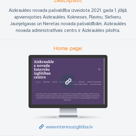
Description:
Aizkraukles novada pašvaldība izveidota 2021. gada 1. jūlijā,
apvienojoties Aizkraukles, Kokneses, Pļaviņu, Skrīveru,
Jaunjelgavas un Neretas novada pašvaldībām. Aizkraukles
novada administratīvais centrs ir Aizkraukles pilsēta.
Home page:
www.interesuizglitiba.lv
www.interesuizglitiba.lv