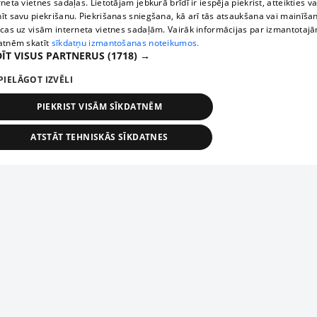
rneta vietnes sadaļas. Lietotājam jebkurā brīdī ir iespēja piekrist, atteikties va
īt savu piekrišanu. Piekrišanas sniegšana, kā arī tās atsaukšana vai mainīša
ecas uz visām interneta vietnes sadaļām. Vairāk informācijas par izmantotaj
atnēm skatīt
sīkdatņu izmantošanas noteikumos.
ĪT VISUS PARTNERUS
(1718) →
PIELĀGOT IZVĒLI
PIEKRIST VISĀM SĪKDATNĒM
ATSTĀT TEHNISKĀS SĪKDATNES
TEHNISKĀS/OBLIGĀTĀS
STATISTIKAS
MĒRĶĒŠANA
FUNKCIONĀLĀS
NEKLASIFICĒTĀS
ehniskās/obligātās
Statistikas
Mērķēšana
Funkcionālās
Neklasificēt
niskās/obligātās sīkdatnes nepieciešamas, lai lietotājs varētu brīvi apmeklēt un pārlūk
Add your company
ekļa vietni un izmantot tās piedāvātās iespējas. Bez šīm sīkdatnēm tīmekļa vietne neva
nvērtīgi darboties un sniegt lietotājam nepieciešamo informāciju.