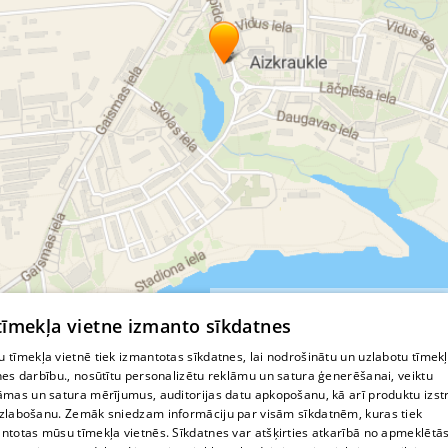
© MapTiler
© OpenStreetMap contributors
 tīmekļa vietne izmanto sīkdatnes
 tīmekļa vietnē tiek izmantotas sīkdatnes, lai nodrošinātu un uzlabotu tīmek
nes darbību., nosūtītu personalizētu reklāmu un satura ģenerēšanai, veiktu
āmas un satura mērījumus, auditorijas datu apkopošanu, kā arī produktu izst
zlabošanu. Zemāk sniedzam informāciju par visām sīkdatnēm, kuras tiek
ntotas mūsu tīmekļa vietnēs. Sīkdatnes var atšķirties atkarībā no apmeklētā