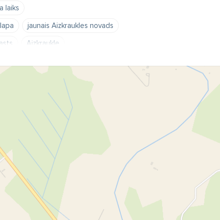
 laiks
lapa
jaunais Aizkraukles novads
asts
Aizkraukle
knese
Pļaviņas
Skrīveri
Aizkraukles pilsēta
Jaunjelgavas pašvaldība
valdības kontakti
Neretas pašvaldības kontakti
Staburags
Sunākste
Skrīveri
umu centrs
Nereta