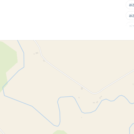
ai
ai
ai
Ai
Ja
Ko
Ne
Sk
Ja
Sk
Ne