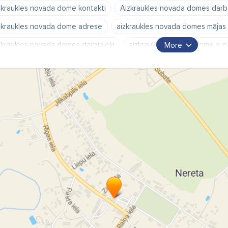
zkraukles novada dome kontakti
Aizkraukles novada domes darba
zkraukles novada dome adrese
aizkraukles novada domes mājas 
zkraukles novada domes darbinieki
aizkraukles novada dome e p
More
zkraukle kontakti
Aizkraukles pagasta pakalpojumu centrs
Ko
unjelgava
Nereta
Aizkraukles novada administratīvais centrs
kneses pašvaldība
Pļaviņu pašvaldība
Skrīveru pašvaldība
retas pašvaldība
Kokneses pašvaldības kontakti
Pļaviņu paš
rīveru pašvaldības kontakti
Jaunjelgavas pašvaldības kontakti
unjelgavas apvienības pārvalde
Daudze
Sece
Sērene
rīveri kontakti
Skrīveru pagasts
Mazzalves pagasta pakalpoj
reta kontakti
Nereta adrese