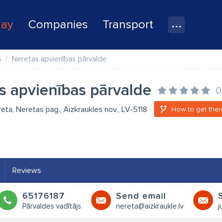
lay
Companies
Transport
s
Neretas apvienības pārvalde
s apvienības pārvalde
0
reta, Neretas pag., Aizkraukles nov., LV-5118
How to get ther
Reviews
65176187
Send email
Pārvaldes vadītājs
nereta@aizkraukle.lv
j