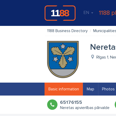
1188 p
EN
1188 Business Directory
Municipalitie
Nereta
Rīgas 1, Ne
Basic information
Map
Photos
65176155
Neretas apvienības pārvalde