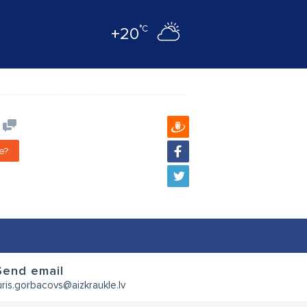
°C
+20
e?
Send email
uris.gorbacovs@aizkraukle.lv