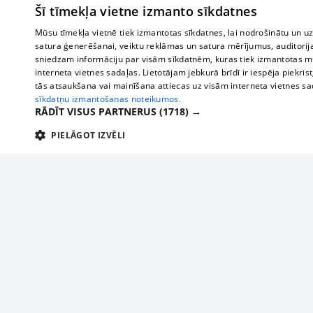
Šī tīmekļa vietne izmanto sīkdatnes
Mūsu tīmekļa vietnē tiek izmantotas sīkdatnes, lai nodrošinātu un u
satura ģenerēšanai, veiktu reklāmas un satura mērījumus, auditorij
sniedzam informāciju par visām sīkdatnēm, kuras tiek izmantotas mū
interneta vietnes sadaļas. Lietotājam jebkurā brīdī ir iespēja piekrist
tās atsaukšana vai mainīšana attiecas uz visām interneta vietnes s
sīkdatņu izmantošanas noteikumos.
RĀDĪT VISUS PARTNERUS
(1718) →
PIELĀGOT IZVĒLI
TEHNISKĀS/OBLIGĀTĀS
STATISTIKAS
M
Tehniskās/
Tehniskās/obligātās sīkdatnes nepieciešamas, lai lietotājs varētu brīvi apm
lietotājam nepieciešamo informāciju.
About us
Compan
Nodrošinātājs
/
Darbības
Advertisement
Buses, t
Nosaukums
Apra
Domēns
ilgums
interna
For business
delfi-adid
delfi.lv
1 gads
Izdev
Bus tick