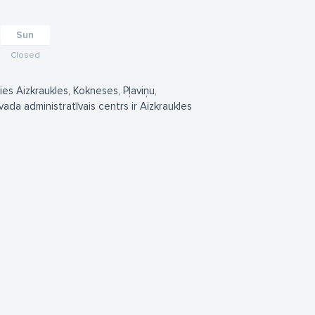
Sun
Closed
ies Aizkraukles, Kokneses, Pļaviņu,
da administratīvais centrs ir Aizkraukles