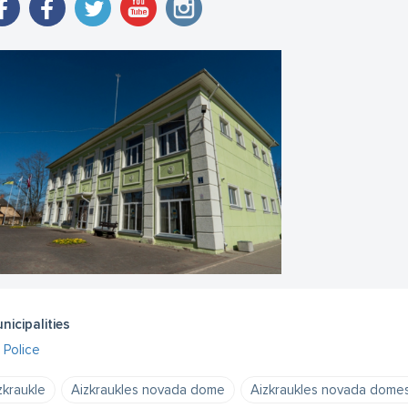
nicipalities
Police
zkraukle
Aizkraukles novada dome
Aizkraukles novada domes