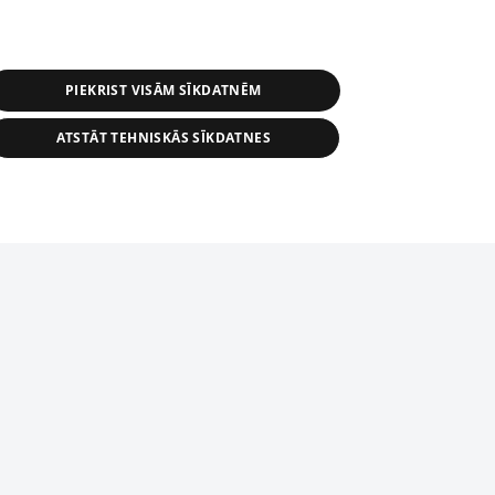
PIEKRIST VISĀM SĪKDATNĒM
ATSTĀT TEHNISKĀS SĪKDATNES
r distribution of 1188 database, its
nformation contained in the database, or
tion in any form is strictly prohibited.
tīmekļa vietne nevarēs pilnvērtīgi darboties un sniegt
 download is prohibited. Reproduction
l published on the website 1188 is
den without the editorial license of 1188