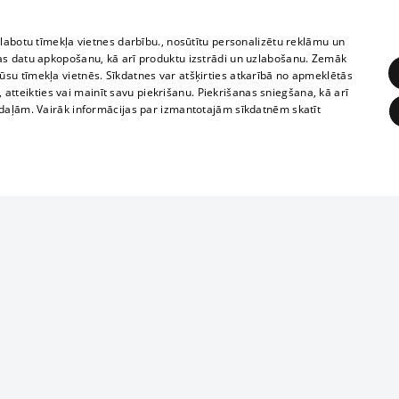
zlabotu tīmekļa vietnes darbību., nosūtītu personalizētu reklāmu un
as datu apkopošanu, kā arī produktu izstrādi un uzlabošanu. Zemāk
su tīmekļa vietnēs. Sīkdatnes var atšķirties atkarībā no apmeklētās
, atteikties vai mainīt savu piekrišanu. Piekrišanas sniegšana, kā arī
adaļām. Vairāk informācijas par izmantotajām sīkdatnēm skatīt
ĒRĶĒŠANA
FUNKCIONĀLĀS
NEKLASIFICĒTĀS
Reproduction, o
obligātās
Statistikas
Mērķēšana
Funkcionālās
Neklasificētās
parts or the i
parts of informa
eklēt un pārlūkot tīmekļa vietni un izmantot tās piedāvātās iespējas. Bez šīm sīkdatnēm 
Also automatic
ies
In the cinemas
of any materia
rains,
TV program
strictly forbid
ksts
tional schedules
website.
Contract rules
ēja norādītais identifikators
ets