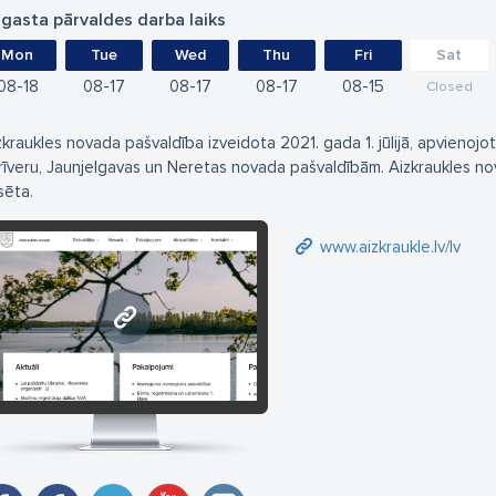
gasta pārvaldes darba laiks
Mon
Tue
Wed
Thu
Fri
Sat
08
18
08
17
08
17
08
17
08
15
Closed
zkraukles novada pašvaldība izveidota 2021. gada 1. jūlijā, apvienojot
rīveru, Jaunjelgavas un Neretas novada pašvaldībām. Aizkraukles nova
sēta.
www.aizkraukle.lv/lv
www.aizkraukle.lv